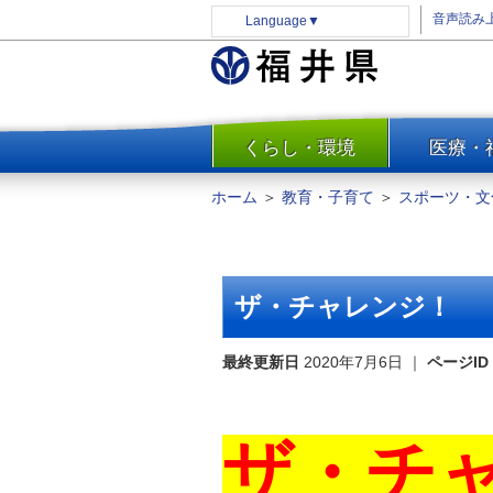
音声読み
Language
▼
くらし・環境
医療・
一覧
防災
ホーム
＞
教育・子育て
＞
スポーツ・文
安全安心
消費・生活
水道・エネルギー
ザ・チャレンジ！
住まい・土地
環境問題・廃棄物対策・リサ
最終更新日
2020年7月6日
｜
ページID
イクル
まちづくり
ザ・チ
交通・道路
河川・砂防・港湾