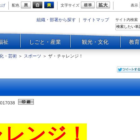
上げ
配色
文字サイズ
表示
組織・部署から探す
｜
サイトマップ
サイト内検索
福祉
しごと・産業
観光・文化
教育
化・芸術
＞
スポーツ
＞
ザ・チャレンジ！
017038
ャレンジ！