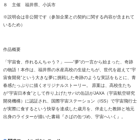
８ 主催 福井県、小浜市
※説明会は非公開です（参加企業との契約に関する内容が含まれて
いるため）
作品概要
「宇宙食、作れるんちゃう？」――“夢”の一言から始まった、奇跡
の物語！本作は、福井県の水産高校の生徒たちが、世代を超えて“宇
宙食開発”という大きな夢に挑戦した奇跡のような実話をもとに、青
春感たっぷりに描くオリジナルストーリー。 原案は、高校生たち
が“宇宙日本食”として作り上げたサバの缶詰がJAXA（宇宙航空研究
開発機構）に認証され、国際宇宙ステーション（ISS）で宇宙飛行士
が実際に食するという快挙を達成した歳月を、伴走した教師と地元
出身のライターが描いた書籍『さばの缶づめ、宇宙へいく』。