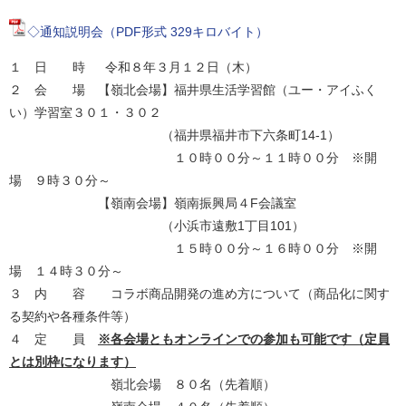
◇通知説明会（PDF形式 329キロバイト）
１ 日 時 令和８年３月１２日（木）
２ 会 場 【嶺北会場】福井県生活学習館（ユー・アイふく
い）学習室３０１・３０２
（福井県福井市下六条町14-1）
１０時００分～１１時００分 ※開
場 ９時３０分～
【嶺南会場】嶺南振興局４F会議室
（小浜市遠敷1丁目101）
１５時００分～１６時００分 ※開
場 １４時３０分～
３ 内 容 コラボ商品開発の進め方について（商品化に関す
る契約や各種条件等）
４ 定 員
※各会場ともオンラインでの参加も可能です（定員
とは別枠になります）
嶺北会場 ８０名（先着順）