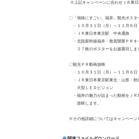
※上記キャンペーンに合わ
〇「地味にすごい、福井」観光ポスタ
・１０月３１日（月）～１１月６日
・ＪＲ東日本東京駅 中央通路
・北陸新幹線福井・敦賀開業ＰＲキ
２７枚のポスターをお披露目しま
〇観光ＰＲ動画放映
・１０月３１日（月）～１１月６日
・ＪＲ東日本東京駅東北・山形・秋
大型ＬＥＤビジョン
・福井の魅力が詰まった動画をＪＲ
放映します。
※その他詳細についてはキャンペー
関連ファイルダウンロード