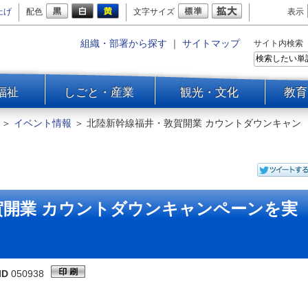
上げ
配色
文字サイズ
表示
組織・部署から探す
｜
サイトマップ
サイト内検索
福祉
しごと・産業
観光・文化
教育
＞
イベント情報
＞
北陸新幹線福井・敦賀開業 カウントダウンキャン
賀開業 カウントダウンキャンペーンを実
ID
050938