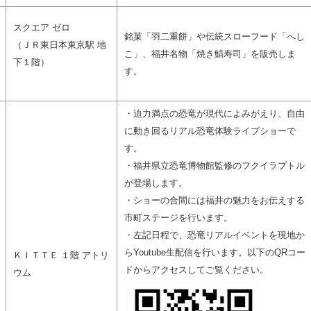
スクエア ゼロ
銘菓「羽二重餅」や伝統スローフード「へし
（ＪＲ東日本東京駅 地
こ」、福井名物「焼き鯖寿司」を販売しま
下１階）
す。
・迫力満点の恐竜が現代によみがえり、自由
に動き回るリアル恐竜体験ライブショーで
す。
・福井県立恐竜博物館監修のフクイラプトル
が登場します。
・ショーの合間には福井の魅力をお伝えする
市町ステージを行います。
・左記日程で、恐竜リアルイベントを現地か
らYoutube生配信を行います。以下のQRコー
ＫＩＴＴＥ １階 アトリ
ドからアクセスしてご覧ください。
ウム