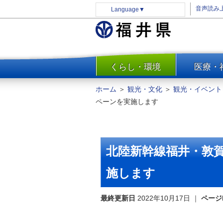
音声読み
Language
▼
くらし・環境
医療・
一覧
防災
ホーム
＞
観光・文化
＞
観光・イベント
安全安心
ペーンを実施します
消費・生活
水道・エネルギー
住まい・土地
北陸新幹線福井・敦
環境問題・廃棄物対策・リサ
イクル
施します
まちづくり
最終更新日
2022年10月17日
｜
ページ
交通・道路
河川・砂防・港湾