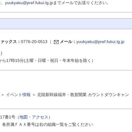
は、
yuukyaku@pref.fukui.lg.jp
までメールでお送りください。
ファックス：
0776-20-0513
｜
メール：
yuukyaku@pref.fukui.lg.jp
ス
)
から17時15分(土曜・日曜・祝日・年末年始を除く）
＞
イベント情報
＞
北陸新幹線福井・敦賀開業 カウントダウンキャン
17番1号（
地図・アクセス
）
｜
各所属ＦＡＸ番号は右の組織一覧をご覧ください