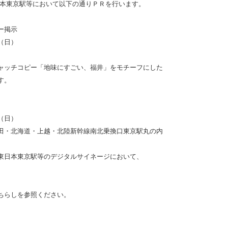
せＪＲ東日本東京駅等において以下の通りＰＲを行います
ー掲示
（日）
ャッチコピー「地味にすごい、福井」をモチーフにした
す。
（日）
田・北海道・上越・北陸新幹線南北乗換口東京駅丸の内
東日本東京駅等のデジタルサイネージにおいて、
ンちらしを参照ください。