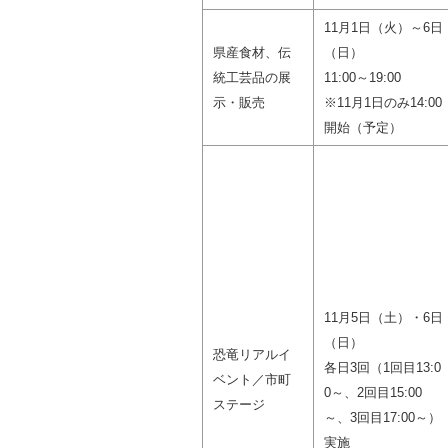
11月1日（火）～6日
県産食材、伝
（日）
統工芸品の展
11:00～19:00
示・販売
※11月1日のみ14:00
開始（予定）
11月5日（土）・6日
（日）
恐竜リアルイ
各日3回（1回目13:0
ベント／市町
0～、2回目15:00
ステージ
～、3回目17:00～）
実施