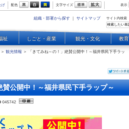
上げ
配色
文字サイズ
表示
組織・部署から探す
｜
サイトマップ
サイト内検索
福祉
しごと・産業
観光・文化
教育
＞
観光情報
＞
「きてみね～の！」絶賛公開中！～福井県民下手ラッ
絶賛公開中！～福井県民下手ラップ～
D
045742