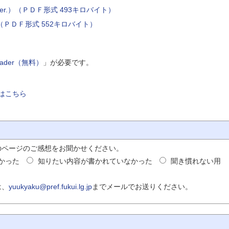
r.）（ＰＤＦ形式 493キロバイト）
）（ＰＤＦ形式 552キロバイト）
Reader（無料）
」が必要です。
はこちら
のページのご感想をお聞かせください。
かった
知りたい内容が書かれていなかった
聞き慣れない用
は、
yuukyaku@pref.fukui.lg.jp
までメールでお送りください。