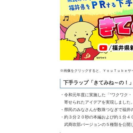
自然
※画像をクリックすると、ＹｏｕＴｕｂｅサ
下手ラップ「きてみね～の！
・令和元年度に実施した「“ワクワク・
寄せられたアイデアを実現しました
・県民のみなさんが数珠つなぎで福井
・約３分２０秒の本編および約１分４０
武商吹部バージョンの５種類を公開