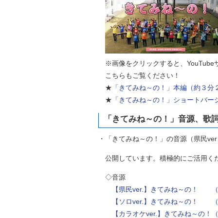
※画像をクリックすると、YouTub
こちらもご覧ください！
★
「
きてみね～の！」本編（約３分
★
「きてみね～の！」ショートバー
「きてみね～の！」音源、歌
・「きてみね～の！」の音源（県民ver、
公開しています。積極的にご活用く
◇音源
【県民ver.】きてみね～の！ （zi
【ソロver.】きてみね～の！ （zi
【カラオケver.】きてみね～の！（zi