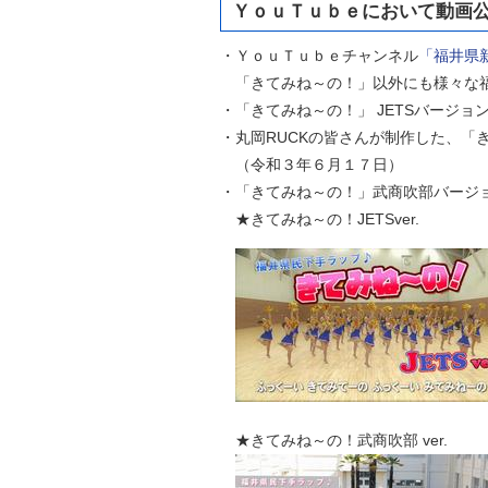
ＹｏｕＴｕｂｅにおいて動画
・ＹｏｕＴｕｂｅチャンネル
「福井県
「きてみね～の！」以外にも様々な福
・「きてみね～の！」 JETSバージ
・丸岡RUCKの皆さんが制作した、「
（令和３年６月１７日）
・「きてみね～の！」武商吹部バージョ
★きてみね～の！JETSve
★きてみね～の！武商吹部 ver.