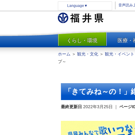
音声読み
Language
▼
くらし・環境
医療・
一覧
防災
ホーム
＞
観光・文化
＞
観光・イベント
安全安心
プ～
消費・生活
水道・エネルギー
住まい・土地
「きてみね～の！」
環境問題・廃棄物対策・リサ
イクル
最終更新日
2022年3月25日
｜
ページI
まちづくり
交通・道路
河川・砂防・港湾