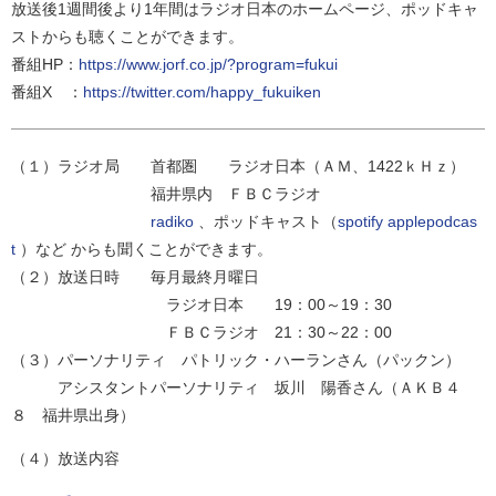
放送後1週間後より1年間はラジオ日本のホームページ、ポッドキャ
ストからも聴くことができます。
番組HP：
https://www.jorf.co.jp/?program=fukui
番組X ：
https://twitter.com/happy_fukuiken
（１）ラジオ局 首都圏 ラジオ日本（ＡＭ、1422ｋＨｚ）
福井県内 ＦＢＣラジオ
radiko
、ポッドキャスト（
spotify
applepodcas
t
）など からも聞くことができます。
（２）放送日時 毎月最終月曜日
ラジオ日本 19：00～19：30
ＦＢＣラジオ 21：30～22：00
（３）パーソナリティ パトリック・ハーランさん（パックン）
アシスタントパーソナリティ 坂川 陽香さん（ＡＫＢ４
８ 福井県出身）
（４）放送内容