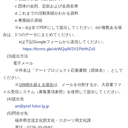
c.団体の会則、定款および会員名簿
d.これまでの活動実績がわかる資料
e.事業紹介原稿
※a～dは全てPDFにして提出してください。dが複数ある場
合は、1つのデータにまとめてください。
eは下記Googleフォームから送信してください。
https://forms.gle/vbWQqAV2V1PbHhZx5
(3)提出方法
電子メール
※件名は「アートプロジェクト応募書類（団体名）」として
ください。
※
10MBを超える場合
は、メールを分割するか、大容量ファ
イル受信システム（募集要項参照）を使用して提出してください。
(4)提出先
art@pref.fukui.lg.jp
(5)問合せ先
福井県交流文化部文化・スポーツ局文化課
電話：0776-20-0582