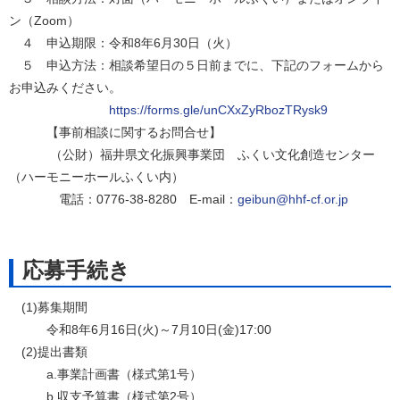
ン（Zoom）
４ 申込期限：令和8年6月30日（火）
５ 申込方法：相談希望日の５日前までに、下記のフォームから
お申込みください。
https://forms.gle/unCXxZyRbozTRysk9
【事前相談に関するお問合せ】
（公財）福井県文化振興事業団 ふくい文化創造センター
（ハーモニーホールふくい内）
電話：0776-38-8280 E-mail：
geibun@hhf-cf.or.jp
応募手続き
(1)募集期間
令和8年6月16日(火)～7月10日(金)17:00
(2)提出書類
a.事業計画書（様式第1号）
b.収支予算書（様式第2号）