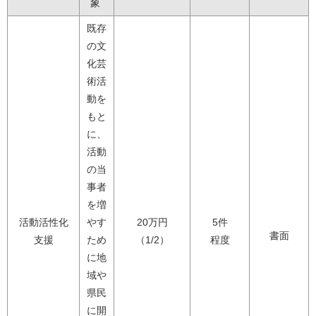
象
既存
の文
化芸
術活
動を
もと
に、
活動
の当
事者
を増
活動活性化
やす
20万円
5件
書面
支援
ため
（1/2）
程度
に地
域や
県民
に開