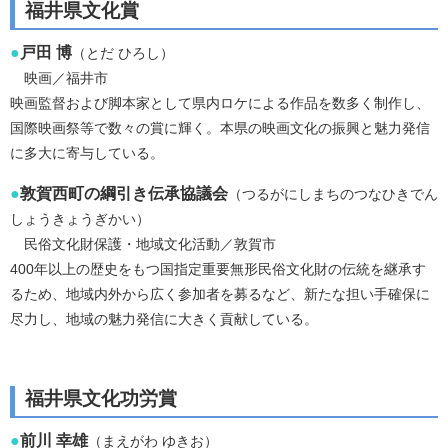
福井県文化賞
●
戸田 博
（とだ ひろし）
映画／福井市
映画監督および脚本家として県内ロケによる作品を数多く制作し、
国際映画祭等で数々の賞に輝く。本県の映画文化の振興と魅力発信
に多大に寄与している。
●
敦賀西町の綱引き伝承協議会
（つるがにしまちのつなひきでん
しょうきょうぎかい）
民俗文化財保護・地域文化活動／敦賀市
400年以上の歴史をもつ国指定重要無形民俗文化財の伝統を継承す
るため、地域内外から広く参加者を募るなど、新たな担い手確保に
尽力し、地域の魅力発信に大きく貢献している。
福井県文化功労賞
●
前川 幸雄
（まえがわ ゆきお）