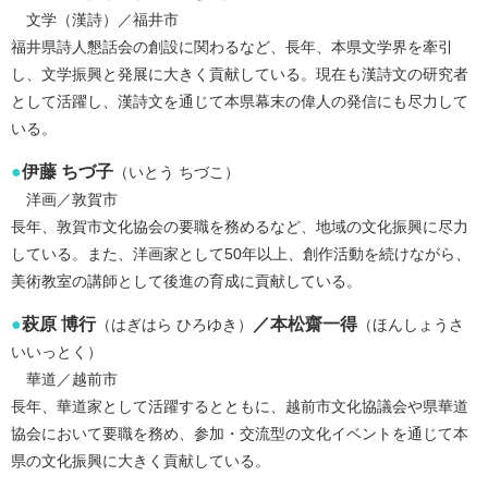
文学（漢詩）／福井市
福井県詩人懇話会の創設に関わるなど、長年、本県文学界を牽引
し、文学振興と発展に大きく貢献している。現在も漢詩文の研究者
として活躍し、漢詩文を通じて本県幕末の偉人の発信にも尽力して
いる。
●
伊藤 ちづ子
（いとう ちづこ）
洋画／敦賀市
長年、敦賀市文化協会の要職を務めるなど、地域の文化振興に尽力
している。また、洋画家として50年以上、創作活動を続けながら、
美術教室の講師として後進の育成に貢献している。
●
萩原 博行
／本松齋一得
（はぎはら ひろゆき）
（ほんしょうさ
いいっとく）
華道／越前市
長年、華道家として活躍するとともに、越前市文化協議会や県華道
協会において要職を務め、参加・交流型の文化イベントを通じて本
県の文化振興に大きく貢献している。