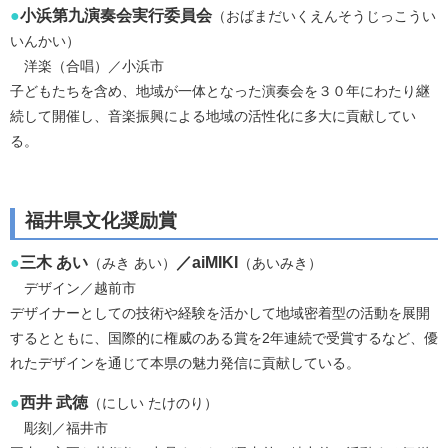
●
小浜第九演奏会実行委員会
（おばまだいくえんそうじっこうい
いんかい）
洋楽（合唱）／小浜市
子どもたちを含め、地域が一体となった演奏会を３０年にわたり継
続して開催し、音楽振興による地域の活性化に多大に貢献してい
る。
福井県文化奨励賞
●
三木 あい
／aiMIKI
（みき あい）
（あいみき）
デザイン／越前市
デザイナーとしての技術や経験を活かして地域密着型の活動を展開
するとともに、国際的に権威のある賞を2年連続で受賞するなど、優
れたデザインを通じて本県の魅力発信に貢献している。
●
西井 武徳
（にしい たけのり）
彫刻／福井市