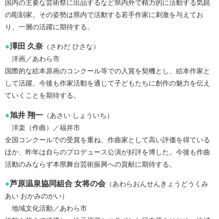
国内の主要な芸術祭に出品するなど県内外で精力的に活動する気鋭
の彫刻家。その姿勢は県内で活動する若手作家に刺激を与えてお
り、一層の活躍に期待する。
●
澤田 久奈
（さわだ ひさな）
洋画／あわら市
国際的な絵本原画のコンクール等での入賞を契機とし、絵本作家と
して活躍。今後も作家活動を通じて子どもたちに創作の魅力を伝え
ていくことを期待する。
●
旭井 翔一
（あさい しょういち）
洋楽（作曲）／福井市
全国コンクールでの受賞を重ね、作曲家として高い評価を得ている
ほか、昨年は自らのプロデュース公演が好評を博した。今後も作曲
活動のみならず本県舞台芸術振興への貢献に期待する。
●
芦原温泉協同組合 女将の会
（あわらおんせんきょうどうくみ
あい おかみのかい）
地域文化活動／あわら市