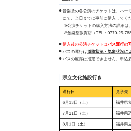
音楽堂の各公演のチケットは、
ハーモ
にて、
当日までに
事前に購入してく
※公演チケットの購入方法の詳細は
※創楽堂敦賀店（TEL：0770-25-7
購入後の公演チケットは
バス運行の
バスの運行は
道路状況・気象状況に
バスの座席は指定できません。申込
県立文化施設行き
運行日
見学先
6月13日（土）
福井県
7月11日（土）
福井県
8月1日（土）
福井県