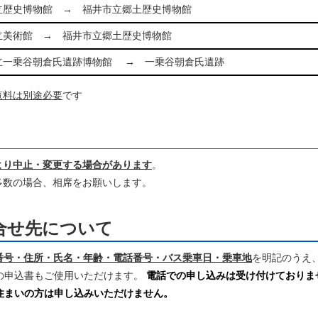
立歴史博物館 → 福井市立郷土歴史博物館
立美術館 → 福井市立郷土歴史博物館
立一乗谷朝倉氏遺跡博物館 → 一乗谷朝倉氏遺跡
覧料は別途必要
です
より中止・変更する場合があります
。
多数の場合、相席をお願いします。
合せ先について
番号・住所・氏名・年齢・電話番号・バス乗車日・乗車地
を明記のうえ
の申込書もご使用いただけます。
電話での申し込みは受け付けておりま
住まいの方は申し込みいただけません。