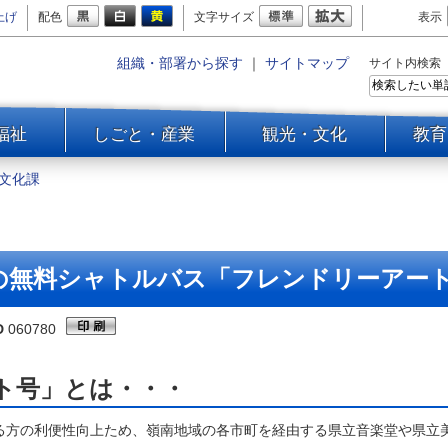
上げ
配色
文字サイズ
表示
組織・部署から探す
｜
サイトマップ
サイト内検索
福祉
しごと・産業
観光・文化
教育
文化課
の無料シャトルバス「フレンドリーアー
D
060780
ト号」とは・・・
る方の利便性向上ため、嶺南地域の各市町を経由する県立音楽堂や県立