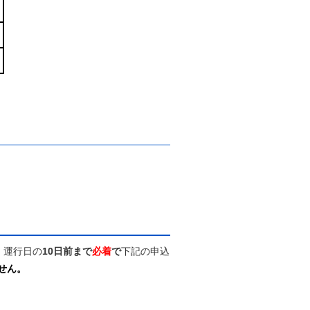
、運行日の
10日前まで
必着
で
下記の申込
せん。