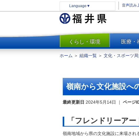
音声読み
Language
▼
くらし・環境
医療・
一覧
防災
ホーム
＞
組織一覧
＞
文化・スポーツ局
安全安心
消費・生活
水道・エネルギー
嶺南から文化施設へ
住まい・土地
環境問題・廃棄物対策・リサ
最終更新日
2024年5月14日
｜
ページI
イクル
まちづくり
「フレンドリーアー
交通・道路
嶺南地域から県の文化施設に来場され
河川・砂防・港湾