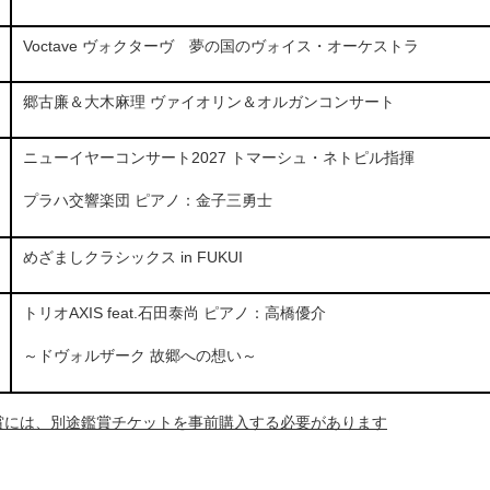
Voctave ヴォクターヴ 夢の国のヴォイス・オーケストラ
郷古廉＆大木麻理 ヴァイオリン＆オルガンコンサート
ニューイヤーコンサート2027 トマーシュ・ネトピル指揮
プラハ交響楽団 ピアノ：金子三勇士
めざましクラシックス in FUKUI
トリオAXIS feat.石田泰尚 ピアノ：高橋優介
～ドヴォルザーク 故郷への想い～
賞には、別途鑑賞チケットを事前購入する必要があります