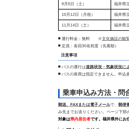
9月5日（土）
福井県
10月12日（月祝）
福井県
11月14日（土）
福井県
運行料金：無料 ※
文化施設の観
定員：各回30名程度（先着順）
注意事項
バスの運行は
道路状況・気象状況に
バスの座席は指定できません。申込
乗車申込み方法・問
郵送、FAXまたは電子メール
で、
郵便
み先までお送りください。ページ下部
対象は
県内居住者
です。福井県外にお