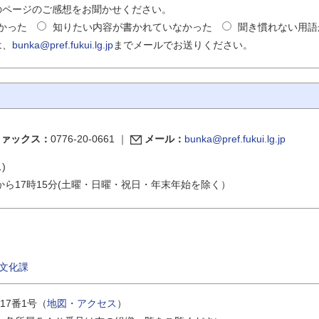
のページのご感想をお聞かせください。
かった
知りたい内容が書かれていなかった
聞き慣れない用語
は、
bunka@pref.fukui.lg.jp
までメールでお送りください。
ファックス：
0776-20-0661
｜
メール：
bunka@pref.fukui.lg.jp
ス
)
から17時15分(土曜・日曜・祝日・年末年始を除く）
文化課
17番1号（
地図・アクセス
）