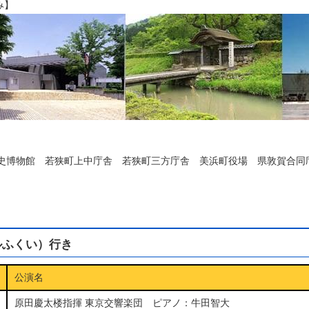
み】
歴史博物館 若狭町上中庁舎
若狭町三方庁舎 美浜町役場 県敦賀合同
定
ルふくい）行き
公演名
原田慶太楼指揮 東京交響楽団 ピアノ：牛田智大