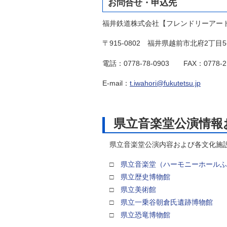
お問合せ・申込先
福井鉄道株式会社【フレンドリーアー
〒915-0802 福井県越前市北府2丁目5
電話：0778-78-0903 FAX：0778-
E-mail：
t.iwahori@fukutetsu.jp
県立音楽堂公演情報
県立音楽堂公演内容および各文化施設
□
県立音楽堂（ハーモニーホールふ
□
県立歴史博物館
□
県立美術館
□
県立一乗谷朝倉氏遺跡博物館
□
県立恐竜博物館