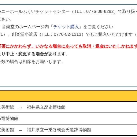
ニーホールふくいチケットセンター（TEL：0776-38-8282）
で取り扱
ださい
。
、音楽堂のホームページ内
「チケット購入」
をご覧ください
881）、創楽堂小浜店（TEL：0770-52-1313）でもご購入いただけ
可否にかかわらず、いかなる場合にあっても
取消・返金はいたしかねま
より中止・変更する場合があります
。
多数の場合は相席をお願いします。
立美術館 → 福井県立歴史博物館
恐竜博物館
立美術館 → 福井県立一乗谷朝倉氏遺跡博物館