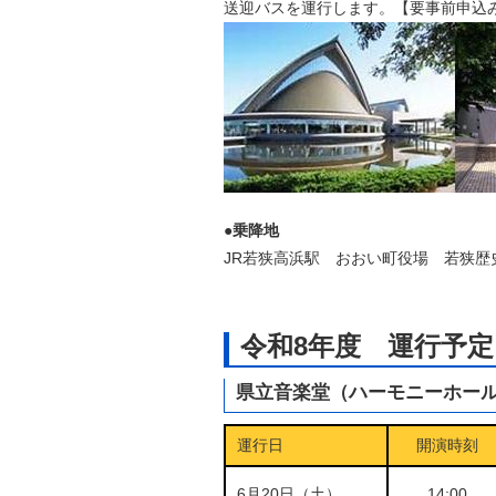
送迎バスを運行します。【要事前申込
自然
●乗降地
JR若狭高浜駅 おおい町役場 若狭
令和8年度 運行予
県立音楽堂（ハーモニーホー
運行日
開演時刻
6月20日（土）
14:00