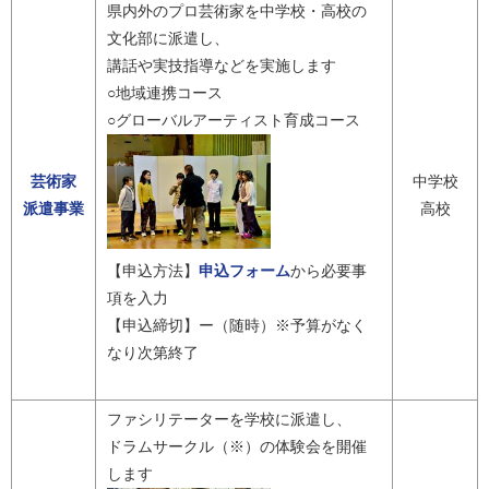
県内外のプロ芸術家を中学校・高校の
文化部に派遣し、
講話や実技指導などを実施します
○地域連携コース
○グローバルアーティスト育成コース
芸術家
中学校
派遣事業
高校
【申込方法】
申込フォーム
から必要事
項を入力
【申込締切】ー（随時）※予算がなく
なり次第終了
ファシリテーターを学校に派遣し、
ドラムサークル（※）の体験会を開催
します