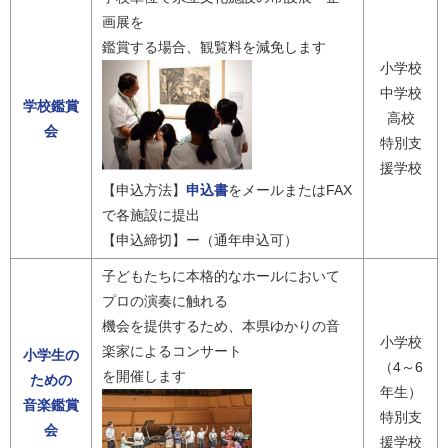
画展を
鑑賞する場合、観覧料を減免します
小学校
中学校
学校鑑賞
高校
会
特別支
援学校
【申込方法】
申込書
をメールまたはFAX
で各施設に提出
【申込締切】ー（通年申込可）
子どもたちに本格的なホールにおいて
プロの演奏に触れる
機会を提供するため、本県ゆかりの音
小学校
楽家によるコンサート
小学生の
（4～6
を開催します
ための
年生）
音楽鑑賞
特別支
会
援学校