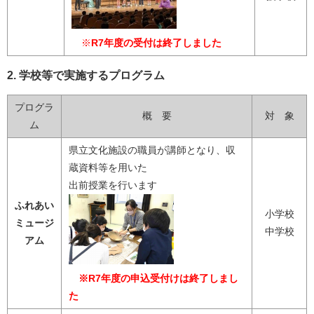
※
R7年度の受付は終了しました
2. 学校等で実施するプログラム
プログラ
概 要
対 象
ム
県立文化施設の職員が講師となり、収
蔵資料等を用いた
出前授業を行います
ふれあい
小学校
ミュージ
中学校
アム
※R7年度の申込受付けは終了しまし
た