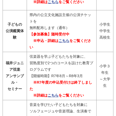
※詳細は
こちら
をご覧ください
県内の公立文化施設主催の公演チケッ
トを
子どもの
小学生
無料配布します（通年）
公演鑑賞体
中学生
【参加募集】随時受付中
験
高校生
※申込・詳細は
こちら
をご覧くださ
い
弦楽器を学ぶ子どもたちを対象に、
福井ジュニ
習熟度別で2つのコースを設けた教育プ
小学３
ア弦楽
ログラムです
年生
アンサンブ
【開催時期】R7年8月～R8年3月
～大学
ル・
※R7年度の申込受付けは終了しまし
生
セミナー
た
※詳細は
こちら
をご覧ください
音楽を学びたい子どもたちを対象に
ソルフェージュや音楽理論、生演奏で