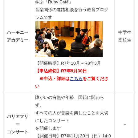
学ぶ「Ruby Café」
音楽関係の進路相談を行う教育プログ
ラムです
ハーモニー
中学生
アカデミー
高校生
【開催時期】R7年10月～R8年3月
【申込締切】R7年9月30日
※申込・詳細は
こちら
をご覧くださ
い
障がいの有無や年齢、国籍に関わら
ず、
すべての人が音楽を楽しむことを大切
バリアフリ
にしたコンサート
ー
－
を開催します
コンサート
【開催日時】R7年11月30日（日）14:0