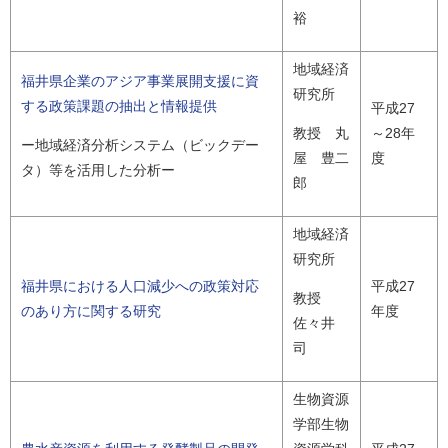
裕
地域経済
福井県企業のアジア事業展開支援に資
研究所
する政策課題の抽出と情報提供
平成27
～28年
教授 丸
ー地域経済分析システム（ビックデー
度
屋 豊二
タ）等を活用した分析ー
郎
地域経済
研究所
福井県における人口減少への政策対応
平成27
教授
のあり方に関する研究
年度
佐々井
司
生物資源
学部生物