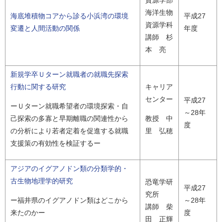
海洋生物
海底堆積物コアから診る小浜湾の環境
平成27
資源学科
変遷と人間活動の関係
年度
講師 杉
本 亮
新規学卒Ｕターン就職者の就職先探索
行動に関する研究
キャリア
センター
平成27
ーＵターン就職希望者の環境探索・自
～28年
己探索の多寡と早期離職の関連性から
教授 中
度
の分析により若者定着を促進する就職
里 弘穂
支援策の有効性を検証するー
アジアのイグアノドン類の分類学的・
古生物地理学的研究
恐竜学研
平成27
究所
～28年
ー福井県のイグアノドン類はどこから
講師 柴
度
来たのかー
田 正輝