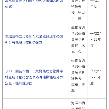
農水産資源を利用する発酵製品の開発
資源学科
平成27
研究
特任教
年度
授 宇田
川 隆
生物資源
学部生物
平成27
地域連携による新たな酒造好適米の開
資源学科
～28年
発と有機栽培技術の確立
教授 木
度
元 久
生物資源
学部生物
ソバ・園芸作物・伝統野菜など福井県
平成27
資源学科
特産農作物に含まれる健康機能成分の
～28年
准教授
定量・機能性評価
度
高橋 正
和
海洋生物
資源学部