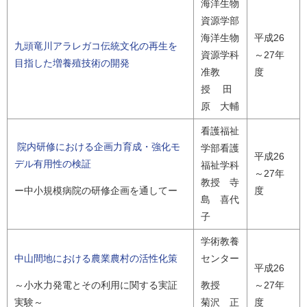
海洋生物
資源学部
海洋生物
平成26
九頭竜川アラレガコ伝統文化の再生を
資源学科
～27年
目指した増養殖技術の開発
准教
度
授 田
原 大輔
看護福祉
院内研修における企画力育成・強化モ
学部看護
平成26
デル有用性の検証
福祉学科
～27年
教授 寺
度
ー中小規模病院の研修企画を通してー
島 喜代
子
学術教養
中山間地における農業農村の活性化策
センター
平成26
～27年
～小水力発電とその利用に関する実証
教授
度
実験～
菊沢 正