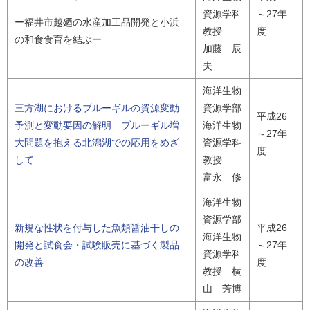
資源学科
～27年
ー福井市越廼の水産加工品開発と小浜
教授
度
の和食食育を結ぶー
加藤 辰
夫
海洋生物
三方湖におけるブルーギルの資源変動
資源学部
平成26
予測と変動要因の解明 ブルーギル増
海洋生物
～27年
大問題を抱える北潟湖での応用をめざ
資源学科
度
して
教授
富永 修
海洋生物
資源学部
新規な性状を付与した魚類醤油干しの
平成26
海洋生物
開発と試食会・試験販売に基づく製品
～27年
資源学科
の改善
度
教授 横
山 芳博