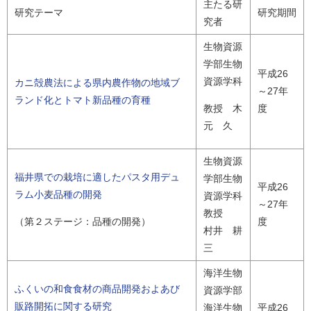
主たる研
研究テーマ
研究期間
究者
生物資源
学部生物
平成26
資源学科
カニ殻農法による県内農作物の地域ブ
～27年
ランド化とトマト新品種の育種
度
教授 木
元 久
生物資源
福井県での栽培に適したパスタ用デュ
学部生物
平成26
ラム小麦品種の開発
資源学科
～27年
教授
度
（第２ステージ：品種の開発）
村井 耕
三
海洋生物
ふくいの和食食材の商品開発およあび
資源学部
販路開拓に関する研究
海洋生物
平成26