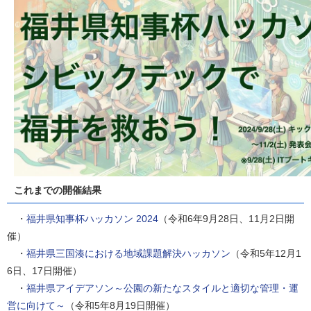
これまでの開催結果
・
福井県知事杯ハッカソン 2024
（令和6年9月28日、11月2日開
催）
・
福井県三国湊における地域課題解決ハッカソン
（令和5年12月1
6日、17日開催）
・
福井県アイデアソン～公園の新たなスタイルと適切な管理・運
営に向けて～
（令和5年8月19日開催）