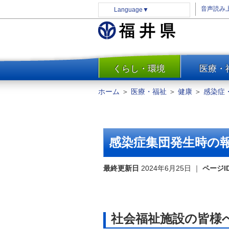
音声読み
Language
▼
くらし・環境
医療・
一覧
防災
ホーム
＞
医療・福祉
＞
健康
＞
感染症
安全安心
消費・生活
水道・エネルギー
感染症集団発生時の
住まい・土地
環境問題・廃棄物対策・リサ
最終更新日
2024年6月25日
｜
ページI
イクル
まちづくり
交通・道路
社会福祉施設の皆様
河川・砂防・港湾