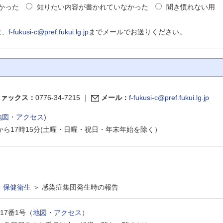
かった
知りたい内容が書かれていなかった
聞き慣れない用
は、
f-fukusi-c@pref.fukui.lg.jp
までメールでお送りください。
ファックス：
0776-34-7215
｜
メール：
f-fukusi-c@pref.fukui.lg.jp
地図・アクセス
)
から17時15分(土曜・日曜・祝日・年末年始を除く）
・保健衛生
＞
感染症集団発生時の報告
17番1号（
地図・アクセス
）