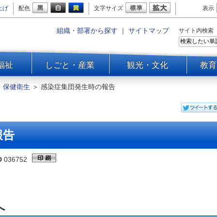
上げ
配色
文字サイズ
表示
組織・部署から探す
｜
サイトマップ
サイト内検索
福祉
しごと・産業
観光・文化
教育
・保健衛生
＞
感染症集団発生時の報告
報告
D
036752
へ