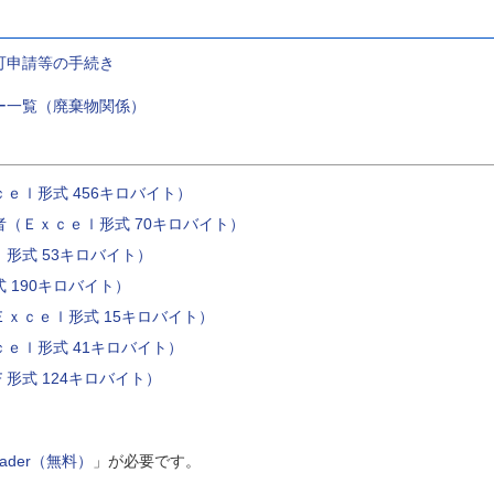
保の取組み支援のご案内
産業廃棄物の減量化とリサイ
可申請等の手続き
クル(再資源化)の促進につい
て
ー一覧（廃棄物関係）
福井県廃棄物処理計画の策定
について（令和８年３月）
令和８年度 産業廃棄物処理実
ｅｌ形式 456キロバイト）
績報告（令和７年度 処分受託
実績）
（Ｅｘｃｅｌ形式 70キロバイト）
多量排出事業者の産業廃棄物
形式 53キロバイト）
処理計画等の提出について
 190キロバイト）
産業廃棄物管理票（紙マニフ
ｘｃｅｌ形式 15キロバイト）
ェスト）交付等状況報告書に
ｅｌ形式 41キロバイト）
ついて
形式 124キロバイト）
福井県環境基本計画
福井県産業廃棄物実態調査報
告書（令和５年度）
Reader（無料）
」が必要です。
「福井県廃棄物処理計画