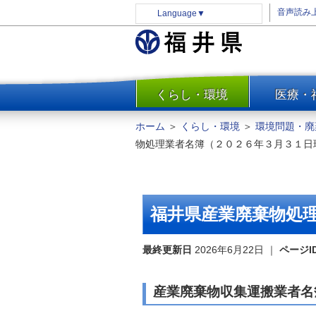
音声読み
Language
▼
くらし・環境
医療・
一覧
防災
ホーム
＞
くらし・環境
＞
環境問題・廃
安全安心
物処理業者名簿（２０２６年３月３１日
消費・生活
水道・エネルギー
住まい・土地
福井県産業廃棄物処
環境問題・廃棄物対策・リサ
イクル
最終更新日
2026年6月22日
｜
ページI
まちづくり
交通・道路
産業廃棄物収集運搬業者名
河川・砂防・港湾