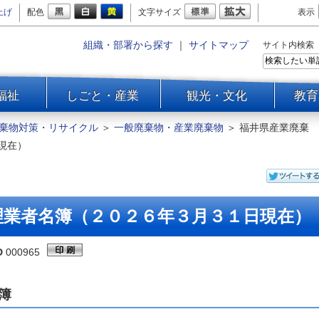
上げ
配色
文字サイズ
表示
おもちゃ病院開催日のご案内
組織・部署から探す
｜
サイトマップ
サイト内検索
ポイ捨てゼロ宣言登録事業所
一覧（全体）
「ポイ捨てゼロ宣言登録事業
福祉
しごと・産業
観光・文化
教育
一覧
一覧
所」を募集します！
環境保全・エネルギー対策
棄物対策・リサイクル
＞
一般廃棄物・産業廃棄物
＞
福井県産業廃棄
令和７年度 福井県海岸漂着物
一般廃棄物・産業廃棄物
対策推進協議会 議事概要
現在）
不法投棄と野外焼却
福井県海岸漂着物対策推進協
議会
リサイクル推進
食品ロス削減のコツを学ぼ
理業者名簿（２０２６年３月３１日現在）
う！ふくいフードロスマイス
ター中級・上級認定講座を開
催します
D
000965
福井県産業廃棄物処理業者名
簿（２０２６年３月３１日現
簿
在）
一般廃棄物（ごみ）の排出お