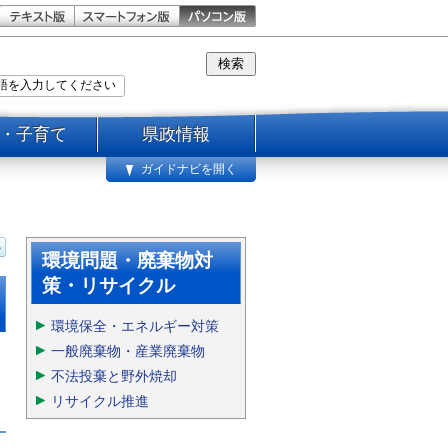
・子育て
県政情報
ガイドナビを開く
福井県産業廃棄物処理業者
名簿（２０２６年３月３１
日現在）
環境問題・廃棄物対
福井県内の産業廃棄物処理業者
策・リサイクル
（産業廃棄物収集運搬業者・産
業廃棄物処分業者）の名簿
環境保全・エネルギー対策
一般廃棄物・産業廃棄物
ページを開く
不法投棄と野外焼却
リサイクル推進