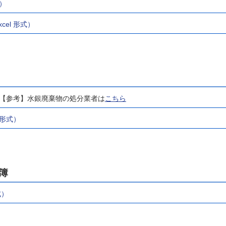
式）
よび処理状況（令和６年度）
el 形式）
一般廃棄物（ごみ）の排出お
よび処理状況
プラスチック代替製品導入事
例のご紹介
福井県認定リサイクル製品販
路開拓事業補助金のご案内
参考】水銀廃棄物の処分業者は
こちら
【優良認定を受けている産業
廃棄物処分業者の方へ】技術
 形式）
向上等の取組み支援のご案内
【産業廃棄物処分業者の方
へ】優良認定に向けた取組み
支援のご案内
簿
【産業廃棄物収集運搬業者の
方へ】電子マニフェスト導入
支援のご案内
式）
【産業廃棄物処分業者の方
へ】イメージアップ・人材確