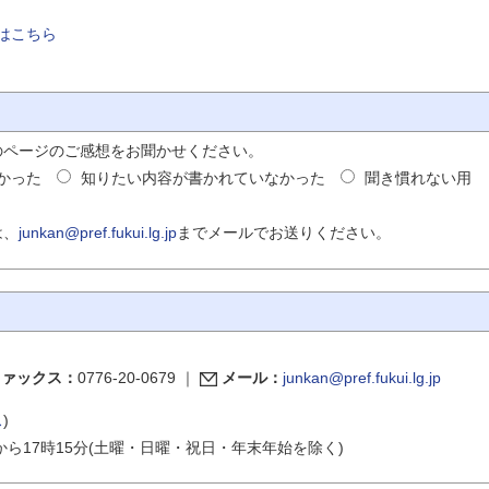
（案）」に関する県民パブリ
ックコメント意見募集の結果
はこちら
再生可能エネルギー促進区域
設定に関する県環境配慮基準
（福井県環境基本計画別冊）
（案）に関する県民パブリッ
クコメント意見募集の結果
のページのご感想をお聞かせください。
かった
知りたい内容が書かれていなかった
聞き慣れない用
ゼロエミッション福井に向け
て
は、
junkan@pref.fukui.lg.jp
までメールでお送りください。
電子マニフェストに係る最終
処分終了報告時における報告
事項の追加について
「第１１回（令和９年度）食
品ロス削減全国大会」の開催
地を募集します
ファックス：
0776-20-0679
｜
メール：
junkan@pref.fukui.lg.jp
令和７年度全国おいしい食べ
きり運動ネットワーク協議会
ス
)
総会を開催しました。
から17時15分(土曜・日曜・祝日・年末年始を除く)
環境廃棄物対策課