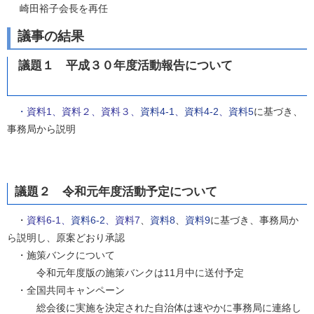
崎田裕子会長を再任
議事の結果
議題１ 平成３０年度活動報告について
・
資料1
、
資料２
、
資料３
、
資料4
-1
、
資料4-2
、
資料5
に基づき、
事務局から説明
議題２ 令和元年度活動予定について
・
資料6
-1、
資料6-2
、
資料7
、
資料8
、
資料9
に基づき、事務局か
ら説明し、原案どおり承認
・施策バンクについて
令和元年度版の施策バンクは11月中に送付予定
・全国共同キャンペーン
総会後に実施を決定された自治体は速やかに事務局に連絡し