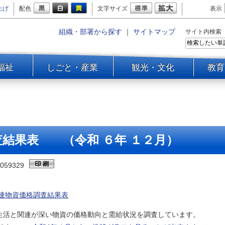
上げ
配色
文字サイズ
表示
組織・部署から探す
｜
サイトマップ
サイト内検索
福祉
しごと・産業
観光・文化
教育
査結果表 （令和 ６年 １２月）
059329
連物資価格調査結果表
生活と関連が深い物資の価格動向と需給状況を調査しています。