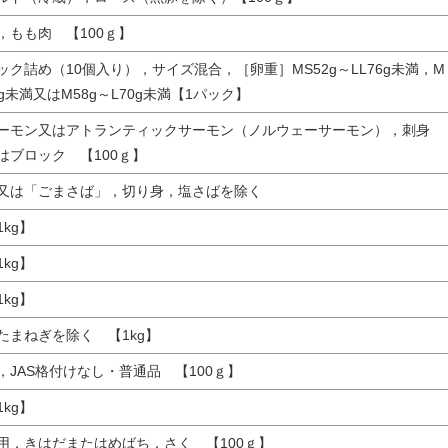
，もも肉 【100ｇ】
ック詰め（10個入り），サイズ混合，［卵重］MS52g～LL76g未満，M
70g未満又はM58g～L70g未満【1パック】
ーモン又はアトランティックサーモン（ノルウェーサーモン），刺身
はブロック 【100ｇ】
又は「ごまさば」，切り身，塩さばを除く
kg】
kg】
kg】
たまねぎを除く 【1kg】
，JAS格付けなし・普通品 【100ｇ】
kg】
用，きはだまたはめばち，さく 【100ｇ】