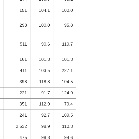
151
104.1
100.0
298
100.0
95.8
511
90.6
119.7
161
101.3
101.3
411
103.5
227.1
398
118.8
104.5
221
91.7
124.9
351
112.9
79.4
241
92.7
109.5
2,532
98.9
110.3
475
98.8
94.6