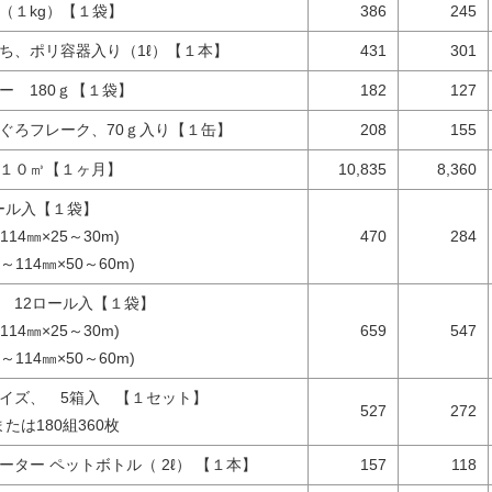
（１kg）【１袋】
386
245
ち、ポリ容器入り（1ℓ）【１本】
431
301
ー 180ｇ【１袋】
182
127
ぐろフレーク、70ｇ入り【１缶】
208
155
１０㎥【１ヶ月】
10,835
8,360
ロール入【１袋】
114㎜×25～30m)
470
284
～114㎜×50～60m)
12ロール入【１袋】
114㎜×25～30m)
659
547
～114㎜×50～60m)
イズ、 5箱入 【１セット】
527
272
または180組360枚
ーター ペットボトル（ 2ℓ） 【１本】
157
118