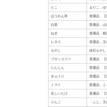
たこ
まだこ，ゆ
ほうれん草
普通品 【1
白菜
普通品，山
ねぎ
普通品，根
レタス
普通品，玉
もやし
緑豆もやし
ブロッコリー
普通品 【1
にんじん
普通品 【1
きゅうり
普通品 【1
トマト
普通品，ミ
生しいたけ
普通品 【1
りんご
「ふじ」又は