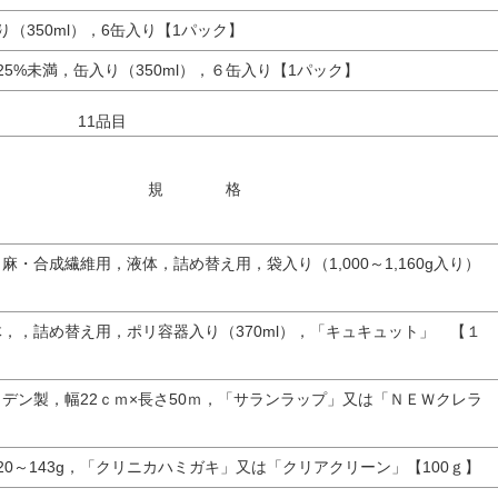
（350ml），6缶入り【1パック】
25%未満，缶入り（350ml），６缶入り【1パック】
＞ 11品目
規 格
麻・合成繊維用，液体，詰め替え用，袋入り（1,000～1,160g入り）
，，詰め替え用，ポリ容器入り（370ml），「キュキュット」 【１
デン製，幅22ｃｍ×長さ50ｍ，「サランラップ」又は「ＮＥＷクレラ
】
20～143g，「クリニカハミガキ」又は「クリアクリーン」【100ｇ】