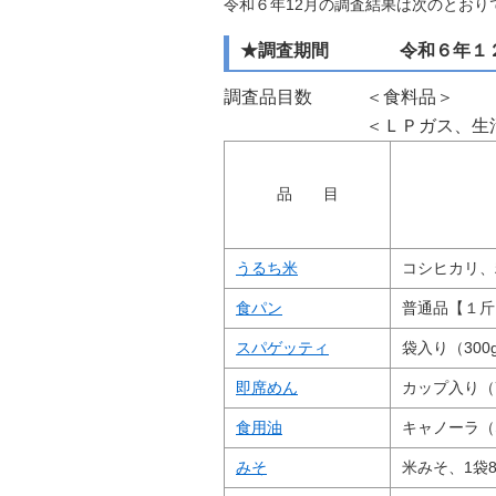
令和６年12月の調査結果は次のとおり
自然
★調査期間 令和６年１２
調査品目数 ＜食料品
＜ＬＰガス、生活雑
品 目
うるち米
コシヒカリ、
食パン
普通品【１斤
スパゲッティ
袋入り（300
即席めん
カップ入り（
食用油
キャノーラ（
みそ
米みそ、1袋8