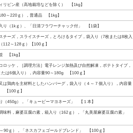
ィリピン産（高地栽培などを除く） 【1kg】
80～220ｇ），普通品 【1kg】
入り（1kｇ）、「日清フラワーチャック付」 【1袋】
スチーズ，スライスチーズ，とろけるタイプ，袋入り（7枚または8枚入
112～128ｇ）【100ｇ】
並 【1kg】
コロッケ，［調理方法］電子レンジ加熱及び自然解凍，ポテトタイプ，
たは6個入り），内容量90～180g 【100ｇ】
又は鶏肉を主材料としたハンバーグ，袋入り（４～７個入り），内容量
ｇ 【100ｇ】
り（450g），「キューピーマヨネーズ」 【１本】
調味料，麻婆豆腐の素，箱入り（162ｇ），「丸美屋麻婆豆腐の素」
0～90ｇ），「ネスカフェゴールドブレンド」 【100ｇ】