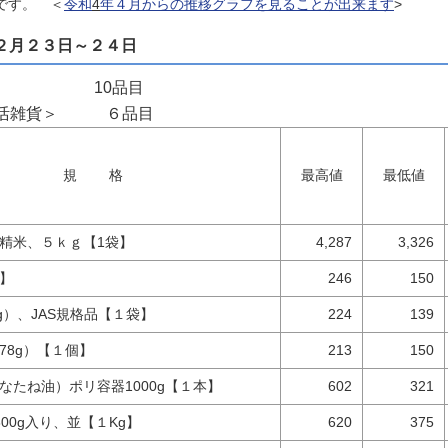
です。 ＜
令和
4
年４月からの推移グラフを見ることが出来ます
>
月２３日～２４日
＞ 10品目
貨＞ ６品目
規 格
最高値
最低値
精米、５ｋｇ【1袋】
4,287
3,326
】
246
150
g）、JAS規格品【１袋】
224
139
78g）【１個】
213
150
なたね油）ポリ容器1000g【１本】
602
321
00g入り、並【１Kg】
620
375