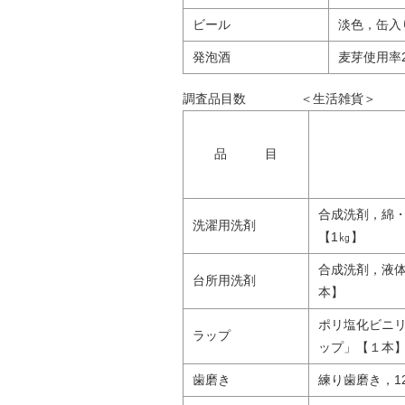
ビール
淡色，缶入り
発泡酒
麦芽使用率
調査品目数 ＜生活雑貨
品 目
合成洗剤，綿・
洗濯用洗剤
【1㎏】
合成洗剤，液体
台所用洗剤
本】
ポリ塩化ビニリ
ラップ
ップ」【１本
歯磨き
練り歯磨き，1