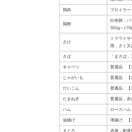
鶏肉
ブロイラー
白色卵，パ
鶏卵
S52g～L
トラウトサ
さけ
用，さく又
さば
「まさば」
キャベツ
普通品 【1
じゃがいも
普通品 【1
だいこん
普通品 【1
たまねぎ
普通品，赤
ハム
ロースハム
油揚げ
薄揚げ 【1
まぐろ
赤身，刺身