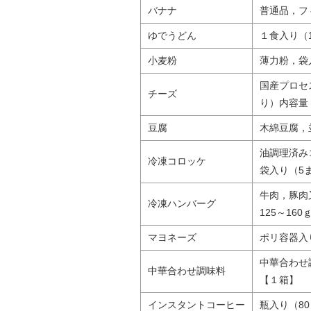
バナナ
普通品，フ
ゆでうどん
１食入り（1
小麦粉
薄力粉，袋
国産プロセ
チーズ
り）内容量（
豆腐
木綿豆腐，
油調理済み
冷凍コロッケ
袋入り（5ま
牛肉，豚肉
冷凍ハンバーグ
125～160
マヨネーズ
ポリ容器入
中華合わせ
中華合わせ調味料
【１箱】
インスタントコーヒー
瓶入り（8