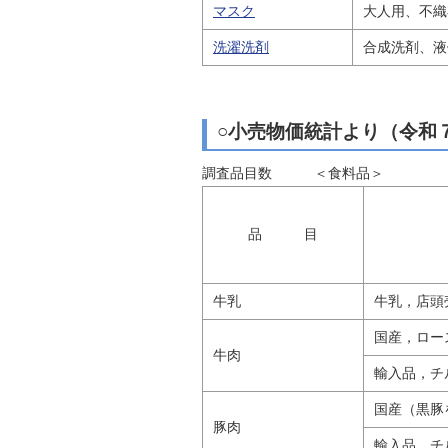
マスク
大人用、不織
洗濯洗剤
合成洗剤、液体
○小売物価統計より（令和
調査品目数 ＜食料品＞
品 目
牛乳
牛乳，店頭売
国産，ロー
牛肉
輸入品，チ
国産（黒豚
豚肉
輸入品，チ