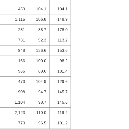
459
104.1
104.1
1,115
106.8
148.9
251
85.7
178.0
731
92.3
113.2
948
136.6
153.6
166
100.0
98.2
965
89.6
181.4
473
104.9
129.6
908
94.7
145.7
1,104
98.7
145.6
2,123
110.0
119.2
770
96.5
101.2