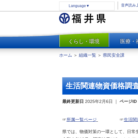
音声読み
Language
▼
くらし・環境
医療・
一覧
防災
ホーム
＞
組織一覧
＞
県民安全課
安全安心
消費・生活
水道・エネルギー
生活関連物資価格調
住まい・土地
環境問題・廃棄物対策・リサ
最終更新日
2025年2月6日
｜
ページID
イクル
まちづくり
☞
所属一覧ページ
☞
生活関
交通・道路
県では、物価対策の一環として、日常
河川・砂防・港湾