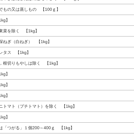
でもの又は蒸しもの 【100ｇ】
kg】
東菜を除く 【1kg】
深ねぎ（白ねぎ） 【1kg】
レタス 【1kg】
，根切りもやしは除く 【1kg】
kg】
kg】
kg】
ニトマト（プチトマト）を除く 【1kg】
kg】
「つがる」１個200～400ｇ 【1kg】