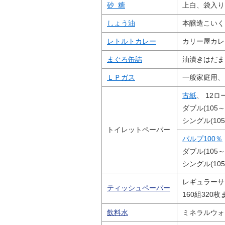
砂 糖
上白、袋入り
しょう油
本醸造こいく
レトルトカレー
カリー屋カレ
まぐろ缶詰
油漬きはだま
ＬＰガス
一般家庭用、
古紙
、 12
ダブル(105～
シングル(105
トイレットペーパー
パルプ100％
ダブル(105～
シングル(105
レギュラーサ
ティッシュペーパー
160組320枚
飲料水
ミネラルウォ