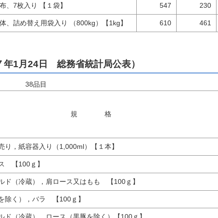
布、7枚入り 【１袋】
547
230
、詰め替え用袋入り （800kg）【1kg】
610
461
７年1月24日 総務省統計局公表）
 38品目
規 格
り，紙容器入り（1,000ml）【１本】
ス 【100ｇ】
ルド（冷蔵），肩ロース又はもも 【100ｇ】
を除く），バラ 【100ｇ】
ルド（冷蔵），ロース（黒豚を除く）【100ｇ】