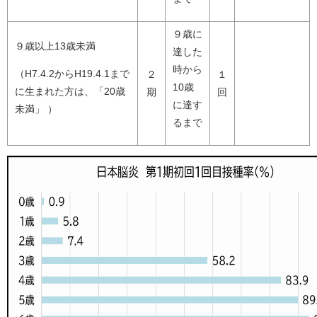
９歳に
９歳以上13歳未満
達した
時から
（H7.4.2からH19.4.1まで
２
１
10歳
に生まれた方は、「20歳
期
回
に達す
未満」 ）
るまで