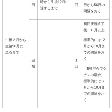
時から生後12月に
回
回
日から56日の
達するまで
間隔をおく
初回接種終了
後、６月以上
生後２月から
標準的には12
生後90月に
月から18月ま
至るまで
での間隔をお
く
追
１
加
回
（5種混合ワク
チンの場合）
標準的には６
月から18月ま
での間隔をお
く