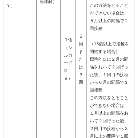
当年齢）
で）
この方法をとること
ができない場合は、
５月以上の間隔で２
回接種
２
９価
回
（15歳以上で接種を
（シ
ま
開始する場合）
ルガ
た
標準的には２月の間
ード
は
隔をおいて２回行っ
®
３
た後、１回目の接種
９）
回
から６月の間隔で１
回接種
この方法をとること
ができない場合は、
１月以上の間隔をお
いて２回行った後、
２回目の接種から３
月以上の間隔で１回