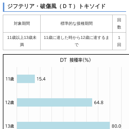
ジフテリア・破傷風（ＤＴ）トキソイド
回
対象期間
標準的な接種期間
数
11歳以上13歳未
11歳に達した時から12歳に達するま
１
満
で
回