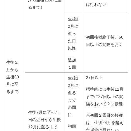
は行わない
るまで）
生後1
2月に
至っ
初回接種終了後、60
た日
日以上の間隔をおく
以降
追加
生後２
１回
月から
生後60
27日以上
生後1
月に至
2月に
標準的には生後12月
るまで
至る
までに27日以上の間
まで
隔をおいて２回接種
の間
生後7月に至った
に
※初回２回目の接種
日の翌日から生後
は、生後24月を超え
初回
12月に至るまで
た場合は行わない