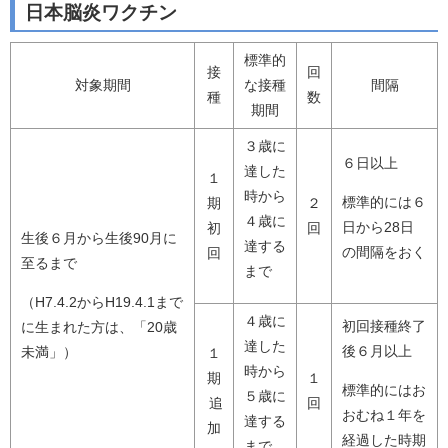
日本脳炎ワクチン
標準的
接
回
対象期間
な接種
間隔
種
数
期間
３歳に
６日以上
達した
１
時から
標準的には６
期
２
４歳に
日から28日
初
回
生後６月から生後90月に
達する
の間隔をおく
回
至るまで
まで
（H7.4.2からH19.4.1まで
４歳に
初回接種終了
に生まれた方は、「20歳
達した
後６月以上
未満」）
１
時から
期
１
標準的にはお
５歳に
追
回
おむね１年を
達する
加
経過した時期
まで