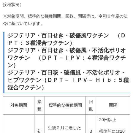
接種状況）
※対象期間、標準的な接種期間、回数、間隔等は、令和６年度の法
令に基づいています。
ジフテリア・百日せき・破傷風ワクチン （Ｄ
ＰＴ：３種混合ワクチン）
ジフテリア・百日せき・破傷風・不活化ポリオ
ワクチン （ＤＰＴ－ＩＰＶ：４種混合ワクチ
ン）
ジフテリア・百日咳・破傷風・不活化ポリオ・
ヒブワクチン（ＤＰＴ－ ＩＰＶ－ Ｈｉｂ：５種
混合ワクチン）
接
回
対象期間
標準的な接種期間
間隔
種
数
20日以上
生後２月に達した
初
３
標準的には20