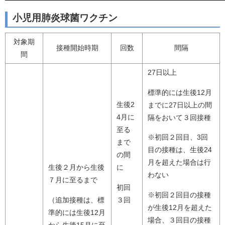
小児用肺炎球菌ワクチン
対象期
接種開始時期
回数
間隔
間
27日以上
標準的には生後12月
生後2
までに27日以上の間
4月に
隔をおいて３回接種
至る
※初回２回目、3回
まで
目の接種は、生後24
の間
月を超えた場合は行
生後２月から生後
に
わない
７月に至るまで
初回
※初回２回目の接種
（追加接種は、標
３回
が生後12月を超えた
準的には生後12月
場合、３回目の接種
から生後15月に至