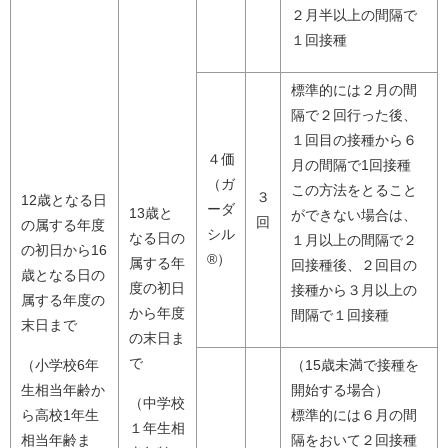
２月半以上の間隔で
１回接種
標準的には２月の間
隔で２回行った後、
１回目の接種から６
４価
月の間隔で1回接種
（ガ
この方法をとること
３
12歳となる日
ーダ
13歳と
ができない場合は、
回
の属する年度
シル
なる日の
１月以上の間隔で２
の初日から16
®）
属する年
回接種後、２回目の
歳となる日の
度の初日
接種から３月以上の
属する年度の
から年度
間隔で１回接種
末日まで
の末日ま
で
（小学校6年
（15歳未満で接種を
生相当年齢か
開始する場合）
（中学校
ら高校1年生
標準的には６月の間
１年生相
相当年齢ま
隔をおいて２回接種