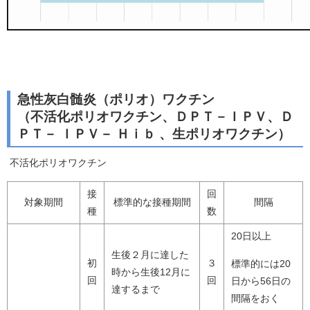
急性灰白髄炎（ポリオ）ワクチン
（不活化ポリオワクチン、ＤＰＴ－ＩＰＶ、Ｄ
ＰＴ－ ＩＰＶ－ Ｈｉｂ 、生ポリオワクチン）
不活化ポリオワクチン
接
回
対象期間
標準的な接種期間
間隔
種
数
20日以上
生後２月に達した
初
３
標準的には20
時から生後12月に
回
回
日から56日の
達するまで
間隔をおく