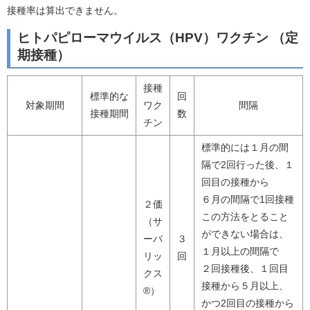
接種率は算出できません。
ヒトパピローマウイルス（HPV）ワクチン （定
期接種）
接種
標準的な
回
対象期間
ワク
間隔
接種期間
数
チン
標準的には１月の間
隔で2回行った後、１
回目の接種から
６月の間隔で1回接種
２価
この方法をとること
（サ
ができない場合は、
ーバ
３
１月以上の間隔で
リッ
回
２回接種後、１回目
クス
接種から５月以上、
®）
かつ2回目の接種から