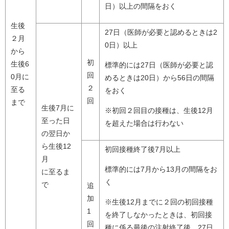
日）以上の間隔をおく
生後
27日（医師が必要と認めるときは2
２月
0日）以上
から
初
生後6
標準的には27日（医師が必要と認
回
0月に
めるときは20日）から56日の間隔
２
至る
をおく
回
まで
生後7月に
※初回２回目の接種は、生後12月
至った日
を超えた場合は行わない
の翌日か
ら生後12
初回接種終了後7月以上
月
標準的には7月から13月の間隔をお
に至るま
く
で
追
加
※生後12月までに２回の初回接種
1
を終了しなかったときは、初回接
回
種に係る最後の注射終了後、27日