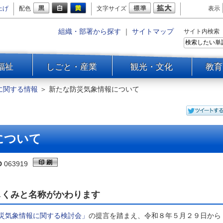
上げ
配色
文字サイズ
表示
組織・部署から探す
｜
サイトマップ
サイト内検索
福祉
しごと・産業
観光・文化
教育
に関する情報
＞
新たな防災気象情報について
について
D
063919
しくみと名称がかわります
災気象情報に関する検討会」
の提言を踏まえ、令和８年５月２９日から