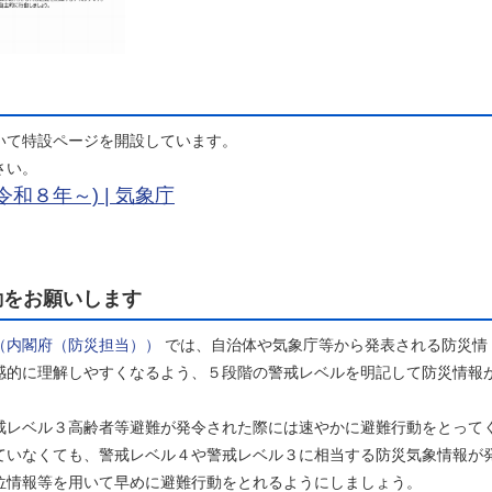
いて特設ページを開設しています。
さい。
和８年～) | 気象庁
動をお願いします
（内閣府（防災担当））
では、自治体や気象庁等から発表される防災情
感的に理解しやすくなるよう、５段階の警戒レベルを明記して防災情報
レベル３高齢者等避難が発令された際には速やかに避難行動をとって
ていなくても、警戒レベル４や警戒レベル３に相当する防災気象情報が
位情報等を用いて早めに避難行動をとれるようにしましょう。