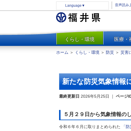
音声読み
Language
▼
くらし・環境
医療・
一覧
防災
ホーム
＞
くらし・環境
＞
防災
＞
災害
安全安心
消費・生活
水道・エネルギー
新たな防災気象情報
住まい・土地
環境問題・廃棄物対策・リサ
最終更新日
2026年5月25日
｜
ページI
イクル
まちづくり
５月２９日から気象情報の
交通・道路
令和６年６月に取りまとめられた
「防
河川・砂防・港湾