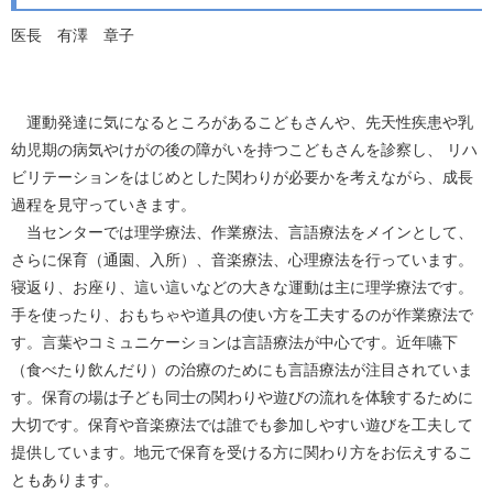
医長 有澤 章子
運動発達に気になるところがあるこどもさんや、先天性疾患や乳
幼児期の病気やけがの後の障がいを持つこどもさんを診察し、 リハ
ビリテーションをはじめとした関わりが必要かを考えながら、成長
過程を見守っていきます。
当センターでは理学療法、作業療法、言語療法をメインとして、
さらに保育（通園、入所）、音楽療法、心理療法を行っています。
寝返り、お座り、這い這いなどの大きな運動は主に理学療法です。
手を使ったり、おもちゃや道具の使い方を工夫するのが作業療法で
す。言葉やコミュニケーションは言語療法が中心です。近年嚥下
（食べたり飲んだり）の治療のためにも言語療法が注目されていま
す。保育の場は子ども同士の関わりや遊びの流れを体験するために
大切です。保育や音楽療法では誰でも参加しやすい遊びを工夫して
提供しています。地元で保育を受ける方に関わり方をお伝えするこ
ともあります。