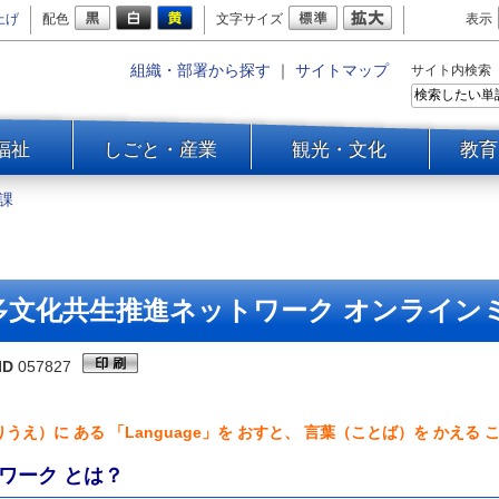
上げ
配色
文字サイズ
表示
組織・部署から探す
｜
サイトマップ
サイト内検索
福祉
しごと・産業
観光・文化
教育
課
多文化共生推進ネットワーク オンライン
ID
057827
）に ある 「Language」を おすと、 言葉（ことば）を かえる 
ワーク とは？