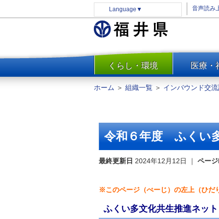
音声読み
Language
▼
くらし・環境
医療・
一覧
防災
ホーム
＞
組織一覧
＞
インバウンド交流
安全安心
消費・生活
水道・エネルギー
令和６年度 ふくい
住まい・土地
環境問題・廃棄物対策・リサ
最終更新日
2024年12月12日
｜
ページ
イクル
まちづくり
※このページ（ぺーじ）の左上（ひだりうえ
交通・道路
ふくい多文化共生推進ネット
河川・砂防・港湾