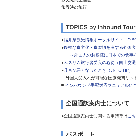
旅券法の施行
TOPICS by Inbound Tour
●
福井県観光情報ポータルサイト「DISCOVE
●
多様な食文化・食習慣を有する外国客
～外国人のお客様に日本での食事を
●
ムスリム旅行者受入の心得（国土交通
●
具合が悪くなったとき（JNTO HP）
外国人受入れが可能な医療機関リスト
インバウンド手配対応マニュアルに
全国通訳案内士について
●全国通訳案内士に関する申請等は
こち
パスポート