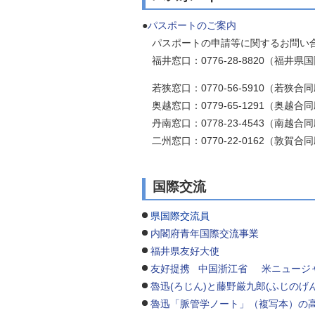
●
パスポートのご案内
パスポートの申請等に関するお問い合
福井窓口：0776-28-8820（福井
若狭窓口：0770-56-5910（若狭合
奥越窓口：0779-65-1291（奥越合
丹南窓口：0778-23-4543（南越合
二州窓口：0770-22-0162（敦賀合
国際交流
県国際交流員
内閣府青年国際交流事業
福井県友好大使
友好提携 中国浙江省
米ニュージ
魯迅(ろじん)と藤野厳九郎(ふじのげ
魯迅「脈管学ノート」（複写本）の