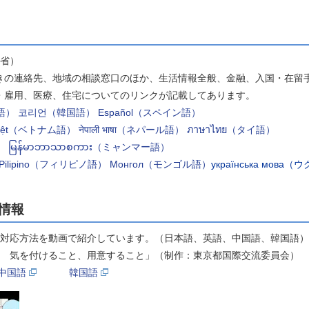
省）
の連絡先、地域の相談窓口のほか、生活情報全般、金融、入国・在留
雇用、医療、住宅についてのリンクが記載してあります。
語）
코리언（韓国語）
Español（スペイン語）
 Việt（ベトナム語）
नेपाली भाषा（ネパール語）
ภาษาไทย（タイ語）
）
မြန်မာဘာသာစကား（ミャンマー語）
Pilipino（フィリピノ語）
Монгол（モンゴル語）
українська мов
情報
や対応方法を動画で紹介しています。（日本語、英語、中国語、韓国語）
の時 気を付けること、用意すること」（制作：東京都国際交流委員会）
中国語
韓国語