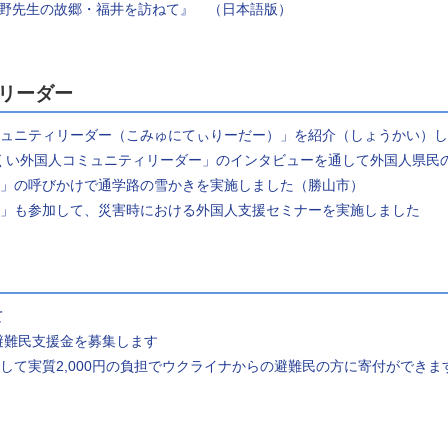
藤野先生の故郷・福井を訪ねて』 （日本語版）
リーダー
ミュニティリーダー（こみゅにてぃりーだー）」を紹介（しょうかい）
くい外国人コミュニティリーダー」のインタビューを通して外国人県民
」の呼びかけで通学路の雪かきを実施しました（勝山市）
」も参加して、災害時における外国人支援セミナーを実施しました
て
避難民支援金を募集します
て実質2,000円の負担でウクライナからの避難民の方に寄付ができま