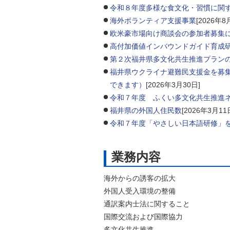
令和８年度多様な食文化・習慣に関す
自然
海外ボランティア支援事業
[2026年8
欧米豪市場向け商談会の参加者募集
高付加価値インバウンドガイド育成
第２次福井県多文化共生推進プラン
福井県ウクライナ避難民支援金を募集
できます）
[2026年3月30日]
令和７年度 ふくい多文化共生推進ネッ
福井県の外国人住民数
[2026年3月11
令和７年度「やさしい日本語研修」
業務内容
海外からの誘客の拡大
外国人受入環境の整備
通訳案内士法に関すること
国際交流および国際協力
多文化共生推進