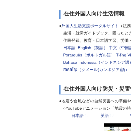
在住外国人向け生活情報
●
外国人生活支援ポータルサイト
（法務
生活・就労ガイドブック、困ったとき
住民登録、教育・日本語学習、労働・
日本語
English（英語）
中文（中国
Português（ポルトガル語）
Tiếng
Bahasa Indonesia（インドネシア語
ភាសាខ្មែរ（クメール(カンボジア)語）
在住外国人向け防災・災害
●地震や台風などの自然災害への準備
○YouTubeアニメーション「地震
日本語
英語