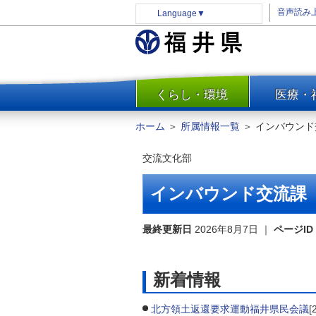
音声読み
Language
▼
くらし・環境
医療・
一覧
防災
ホーム
＞
所属情報一覧
＞
インバウンド
安全安心
交流文化部
消費・生活
水道・エネルギー
インバウンド交流課
住まい・土地
環境問題・廃棄物対策・リサ
最終更新日
2026年8月7日
｜
ページID
イクル
まちづくり
新着情報
交通・道路
河川・砂防・港湾
北方領土返還要求運動福井県民会議
[