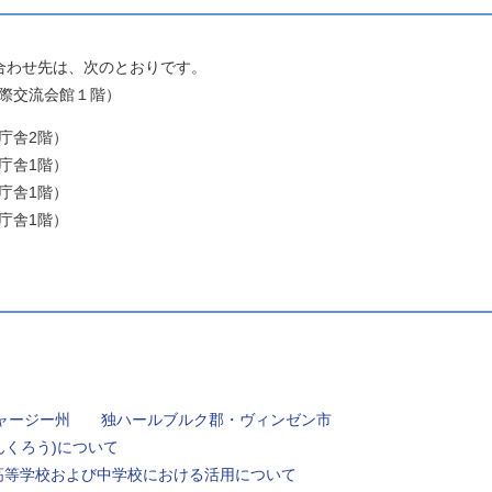
わせ先は、次のとおりです。
県国際交流会館１階）
同庁舎2階）
同庁舎1階）
同庁舎1階）
同庁舎1階）
ャージー州
独ハールブルク郡・ヴィンゼン市
んくろう)について
高等学校および中学校における活用について