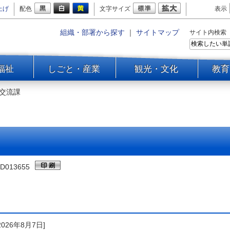
上げ
配色
文字サイズ
表示
組織・部署から探す
｜
サイトマップ
サイト内検索
福祉
しごと・産業
観光・文化
教育
交流課
D013655
2026年8月7日]