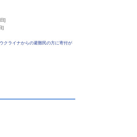
3日]
日]
でウクライナからの避難民の方に寄付が