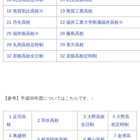
18 敦賀気比高校※
19 敦賀工業高校
21 丹生高校
22 福井工業大学附属福井高校※
25 福井南高校※
26 藤島高校
28 丸岡高校定時制
29 美方高校
32 若狭高校全日制
32 若狭高校定時制
【参考】平成30年度についてはこちらです。↓
1 足羽高
3 大野高校
3 大野高
2 羽水高校
校
全日制
校定時制
4 奥越明
7 金津高
5 科学技術高校
6 勝山高校