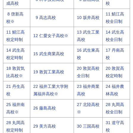
成高校
校
8 啓新高
11 鯖江高
9 高志高校
10 坂井高校
校※
校全日制
11 鯖江高
13 武生工業
14 武生高
12 仁愛女子高校※
校定時制
高校
校全日制
14 武生高
16 武生東高
17 丹南高
15 武生商業高校
校定時制
校
校
18 敦賀気
20 敦賀高校
20 敦賀高
19 敦賀工業高校
比高校※
全日制
校定時制
21 丹生高
22 福井工業大学附
23 福井商業
24 福井農
校
属福井高校※
高校
林高校
25 福井南
27 北陸高校
28 丸岡高
26 藤島高校
高校※
※
校全日制
28 丸岡高
31 道守高
29 美方高校
30 三国高校
校定時制
校