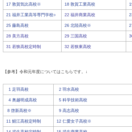
17 敦賀気比高校※
18 敦賀工業高校
21 福井工業高等専門学校○
22
福井商業高校
25 藤島高校
26 北陸高校※
28
美方高校
29 三国高校
31 若狭高校
定時制
32
若狭東高校
【参考】令和元年度についてはこちらです。↓
1 足羽高校
2 羽水高校
4 奥越明成高校
5 科学技術高校
8 啓新高校※
9 高志高校
11 鯖江高校定時制
12 仁愛女子高校※
14 武生高校定時制
15 武生商業高校