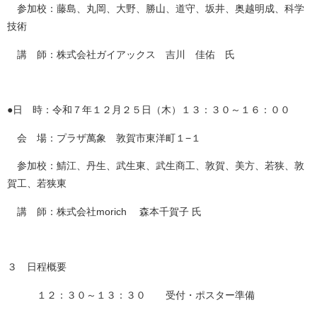
参加校：藤島、丸岡、大野、勝山、道守、坂井、奥越明成、科学
技術
講 師：株式会社ガイアックス 吉川 佳佑 氏
●日 時：令和７年１２月２５日（木）１３：３０～１６：００
会 場：プラザ萬象 敦賀市東洋町１−１
参加校：鯖江、丹生、武生東、武生商工、敦賀、美方、若狭、敦
賀工、若狭東
講 師：株式会社morich 森本千賀子 氏
３ 日程概要
１２：３０～１３：３０ 受付・ポスター準備