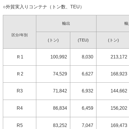
○外貿実入りコンテナ（トン数、TEU）
輸出
輸
区分/年別
(トン)
(TEU)
(トン)
Ｒ1
100,992
8,030
213,172
Ｒ2
74,529
6,627
168,923
R3
71,842
6,932
144,662
R4
86,834
6,459
156,202
R5
83,252
7,047
169,473