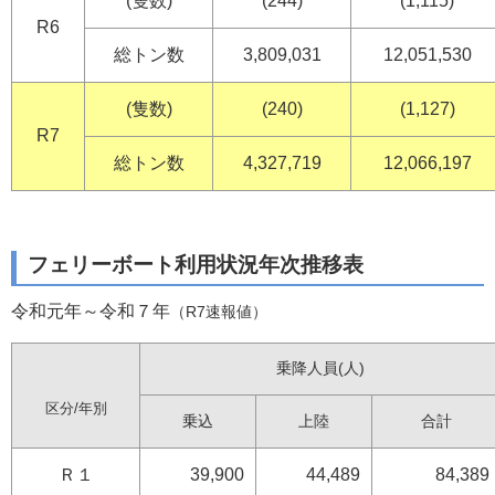
(隻数)
(244)
(1,115)
R6
総トン数
3,809,031
12,051,530
(隻数)
(240)
(1,127)
R7
総トン数
4,327,719
12,066,197
フェリーボート利用状況年次推移表
令和元年～令和７年
（R7速報値）
乗降人員(人)
区分/年別
乗込
上陸
合計
Ｒ１
39,900
44,489
84,389