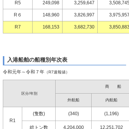
R5
249,098
3,259,647
3,508,74
R６
148,960
3,826,997
3,975,95
R7
168,153
3,682,730
3,850,88
入港船舶の船種別年次表
令和元年～令和７年
（R7速報値）
商 船
区分/年別
外航船
内航船
(隻数)
(340)
(1,196)
R1
総トン数
4,204,000
12,251,702