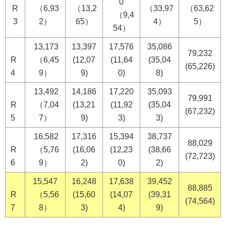
0
R
（6,93
（13,2
（33,97
（63,62
（9,4
3
2）
65）
4）
5）
54）
13,173
13,397
17,576
35,086
79,232
R
（6,45
(12,07
(11,64
(35,04
(65,226)
4
9）
9)
0)
8)
13,492
14,186
17,220
35,093
79,991
R
（7,04
(13,21
(11,92
(35,04
(67,232)
5
7）
9)
3)
3)
16,582
17,316
15,394
38,737
88,029
R
（5,76
(16,06
(12,23
(38,66
(72,723)
6
9）
2)
0)
2)
15,547
16,248
17,638
39,452
88,885
R
（5,56
(15,60
(14,07
(39,31
(74,564)
7
8）
3)
4)
9)