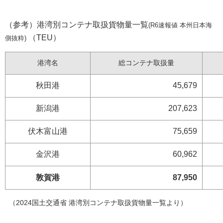
（参考）港湾別コンテナ取扱貨物量一覧
(R6速報値 本州日本海
（TEU）
側抜粋)
港湾名
総コンテナ取扱量
秋田港
45,679
新潟港
207,623
伏木富山港
75,659
金沢港
60,962
敦賀港
87,950
（2024国土交通省 港湾別コンテナ取扱貨物量一覧より）