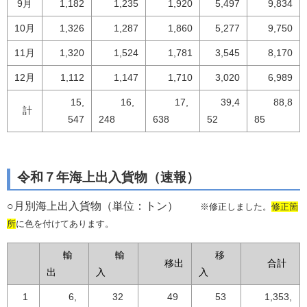
9月
1,182
1,235
1,920
5,497
9,834
10月
1,326
1,287
1,860
5,277
9,750
11月
1,320
1,524
1,781
3,545
8,170
12月
1,112
1,147
1,710
3,020
6,989
15,
16,
17,
39,4
88,8
計
547
248
638
52
85
令和７年海上出入貨物（速報）
○月別海上出入貨物（単位：トン）
※修正しました。
修正箇
所
に色を付けてあります。
輸
輸
移
移出
合計
出
入
入
1
6,
32
49
53
1,353,