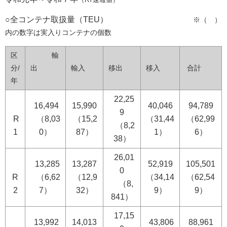
○全コンテナ取扱量（TEU）
※（ ）
内の数字は実入りコンテナの個数
区
輸
分/
出
輸入
移出
移入
合計
年
22,25
16,494
15,990
40,046
94,789
9
R
（8,03
（15,2
（31,44
（62,99
（8,2
1
0）
87）
1）
6）
38）
26,01
13,285
13,287
52,919
105,501
0
R
（6,62
（12,9
（34,14
（62,54
（8,
2
7）
32）
9）
9）
841）
17,15
13,992
14,013
43,806
88,961