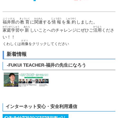
ふくいけん
きょういく
かんれん
じょうほう
しゅうやく
福井県
の
教育
に
関連
する
情報
を
集約
しました。
かていがくしゅう
あたら
かつよう
家庭学習
や
新
しいことへのチャレンジにぜひご
活用
くださ
い！！
がぞう
くわしくは
画像
をクリックしてください
新着情報
-FUKUI TEACHER-福井の先生になろう
インターネット安心・安全利用通信