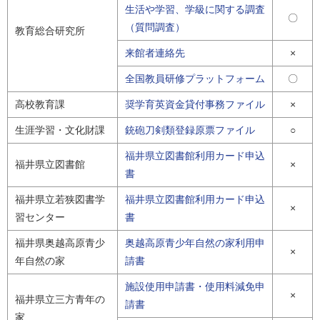
生活や学習、学級に関する調査
〇
（質問調査）
教育総合研究所
来館者連絡先
×
全国教員研修プラットフォーム
〇
高校教育課
奨学育英資金貸付事務ファイル
×
生涯学習・文化財課
銃砲刀剣類登録原票ファイル
○
福井県立図書館利用カード申込
福井県立図書館
×
書
福井県立若狭図書学
福井県立図書館利用カード申込
×
習センター
書
福井県奥越高原青少
奥越高原青少年自然の家利用申
×
年自然の家
請書
施設使用申請書・使用料減免申
×
福井県立三方青年の
請書
家