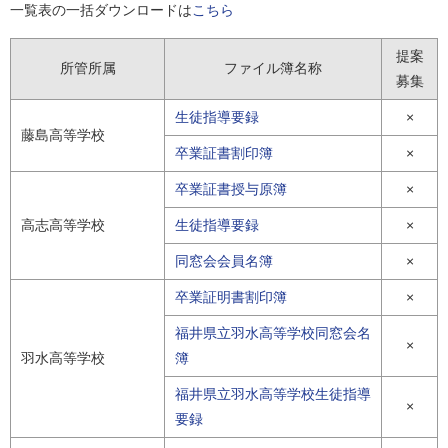
一覧表の一括ダウンロードは
こちら
提案
所管所属
ファイル簿名称
募集
生徒指導要録
×
藤島高等学校
卒業証書割印簿
×
卒業証書授与原簿
×
高志高等学校
生徒指導要録
×
同窓会会員名簿
×
卒業証明書割印簿
×
福井県立羽水高等学校同窓会名
×
羽水高等学校
簿
福井県立羽水高等学校生徒指導
×
要録