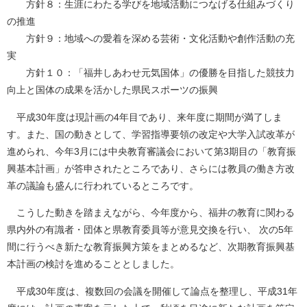
方針８：生涯にわたる学びを地域活動につなげる仕組みづくり
の推進
方針９：地域への愛着を深める芸術・文化活動や創作活動の充
実
方針１０：「福井しあわせ元気国体」の優勝を目指した競技力
向上と国体の成果を活かした県民スポーツの振興
平成30年度は現計画の4年目であり、来年度に期間が満了しま
す。また、国の動きとして、学習指導要領の改定や大学入試改革が
進められ、今年3月には中央教育審議会において第3期目の「教育振
興基本計画」が答申されたところであり、さらには教員の働き方改
革の議論も盛んに行われているところです。
こうした動きを踏まえながら、今年度から、福井の教育に関わる
県内外の有識者・団体と県教育委員等が意見交換を行い、 次の5年
間に行うべき新たな教育振興方策をまとめるなど、次期教育振興基
本計画の検討を進めることとしました。
平成30年度は、複数回の会議を開催して論点を整理し、平成31年