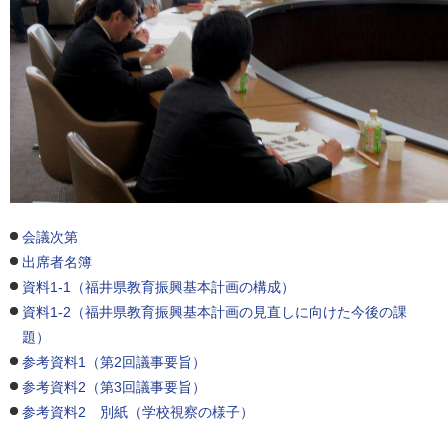
会議次第
出席者名簿
資料1-1（福井県教育振興基本計画の構成）
資料1-2（福井県教育振興基本計画の見直しに向けた今後の課
題）
参考資料1（第2回議事要旨）
参考資料2（第3回議事要旨）
参考資料2 別紙（学校視察の様子）