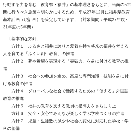
行動する力を育む 教育県・福井」の基本理念をもとに、当面の5年
間に行うべき施策を明らかにするため、平成27年12月に福井県教育
基本計画（現計画）を策定しています。（対象期間：平成27年度～
31年度の5年間）
〔基本的な方針〕
方針１：ふるさと福井に誇りと愛着を持ち将来の福井を考える
人を育てる「ふくい創生教育」の推進
方針２：夢や希望を実現する「突破力」を身に付ける教育の推
進
方針３：社会への参加を進め、高度な専門知識・技能を身に付
ける教育の推進
方針４：グローバルな社会で活躍するための「使える」外国語
教育の推進
方針５：福井の教育を支える教員の指導力をさらに向上
方針６：安全・安心でみんなが楽しく学ぶ学校づくりの推進
方針７：児童・生徒数の減少や社会の変化に対応した学校・学
科の整備