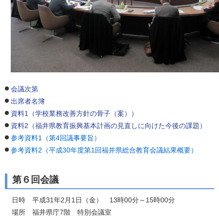
会議次第
出席者名簿
資料1（学校業務改善方針の骨子（案））
資料2（福井県教育振興基本計画の見直しに向けた今後の課題）
参考資料1（第4回議事要旨）
参考資料2（平成30年度第1回福井県総合教育会議結果概要）
第６回会議
日時 平成31年2月1日（金） 13時00分～15時00分
場所 福井県庁7階 特別会議室