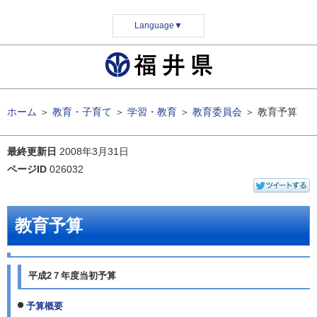
Language
▼
ホーム
＞
教育・子育て
＞
学習・教育
＞
教育委員会
＞
教育予算
最終更新日
2008年3月31日
ページID
026032
教育予算
平成2７年度当初予算
予算概要