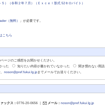
５）（令和２年７月）（Ｅｘｃｅｌ形式 52キロバイト）
Reader（無料）
」が必要です。
はこちら
のページのご感想をお聞かせください。
かった
知りたい内容が書かれていなかった
聞き慣れない用語
は、
noson@pref.fukui.lg.jp
までメールでお送りください。
ファックス：
0776-20-0656
｜
メール：
noson@pref.fukui.lg.jp