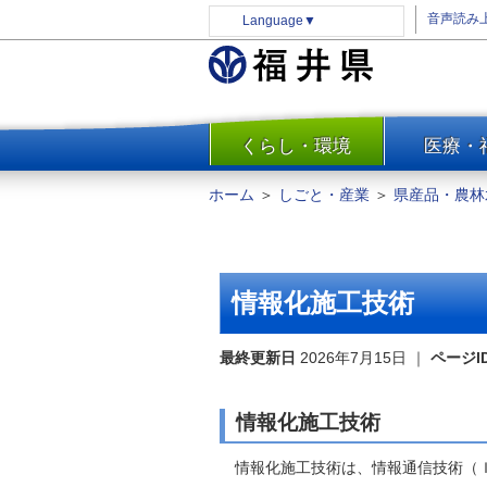
音声読み
Language
▼
くらし・環境
医療・
一覧
防災
ホーム
＞
しごと・産業
＞
県産品・農林
安全安心
消費・生活
水道・エネルギー
情報化施工技術
住まい・土地
環境問題・廃棄物対策・リサ
最終更新日
2026年7月15日
｜
ページI
イクル
まちづくり
情報化施工技術
交通・道路
情報化施工技術は、情報通信技術（Ｉ
河川・砂防・港湾