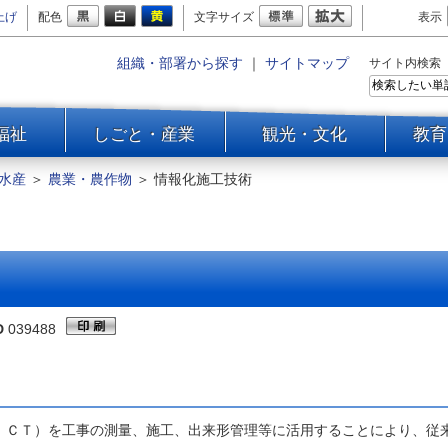
上げ
配色
文字サイズ
表示
組織・部署から探す
｜
サイトマップ
サイト内検索
福祉
しごと・産業
観光・文化
教育
水産
＞
農業・農作物
＞
情報化施工技術
D
039488
ＣＴ）を工事の測量、施工、出来形管理等に活用することにより、従