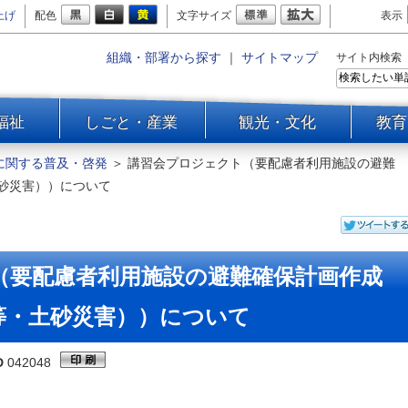
上げ
配色
文字サイズ
表示
組織・部署から探す
｜
サイトマップ
サイト内検索
福祉
しごと・産業
観光・文化
教育
に関する普及・啓発
＞
講習会プロジェクト（要配慮者利用施設の避難
砂災害））について
（要配慮者利用施設の避難確保計画作成
等・土砂災害））について
D
042048