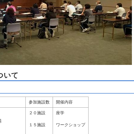
ついて
参加施設数
開催内容
２０施設
座学
場
１５施設
ワークショップ