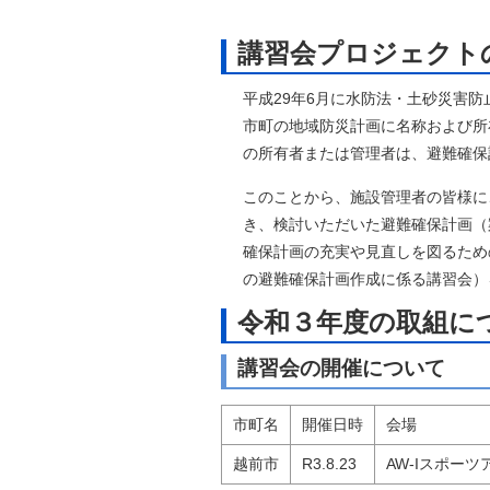
自然
講習会プロジェクト
平成29年6月に水防法・土砂災害
市町の地域防災計画に名称および所
の所有者または管理者は、避難確保
このことから、施設管理者の皆様に
き、検討いただいた避難確保計画（
確保計画の充実や見直しを図るため
の避難確保計画作成に係る講習会）
令和３年度の取組に
講習会の開催について
市町名
開催日時
会場
越前市
R3.8.23
AW-Iスポー