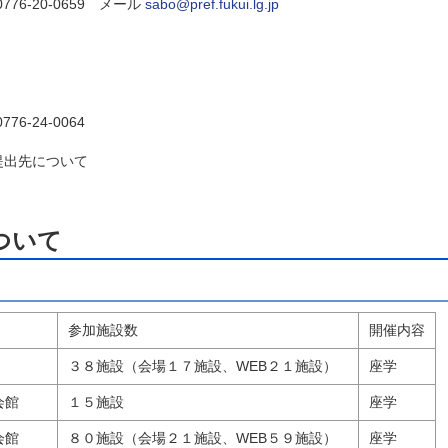
0776-20-0659 メール
sabo@pref.fukui.lg.jp
 0776-24-0064
提出先について
ついて
参加施設数
開催内容
３８施設（会場１７施設、WEB２１施設）
座学
会館
１５施設
座学
会館
８０施設（会場２１施設、WEB５９施設）
座学