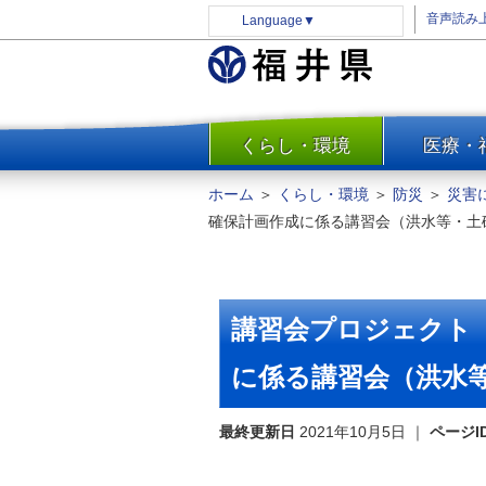
音声読み
Language
▼
くらし・環境
医療・
一覧
防災
ホーム
＞
くらし・環境
＞
防災
＞
災害
安全安心
確保計画作成に係る講習会（洪水等・土
消費・生活
水道・エネルギー
住まい・土地
講習会プロジェクト
環境問題・廃棄物対策・リサ
イクル
に係る講習会（洪水
まちづくり
最終更新日
2021年10月5日
｜
ページI
交通・道路
河川・砂防・港湾