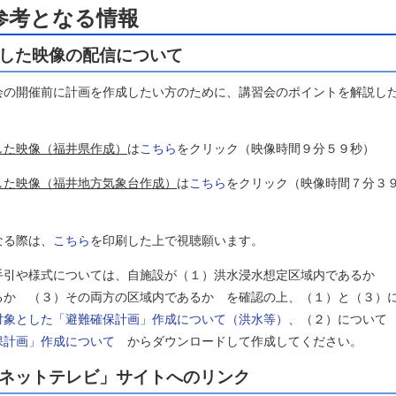
参考となる情報
した映像の配信について
会の開催前に計画を作成したい方のために、講習会のポイントを解説し
した映像（福井県作成）
は
こちら
をクリック（映像時間９分５９秒）
した映像（福井地方気象台作成）
は
こちら
をクリック（映像時間７分３
なる際は、
こちら
を印刷した上で視聴願います。
手引や様式については、自施設が（１）洪水浸水想定区域内であるか
るか （３）その両方の区域内であるか を確認の上、（１）と（３）
対象とした「避難確保計画」作成について（洪水等）
、（２）について
保計画」作成について
からダウンロードして作成してください。
ネットテレビ」サイトへのリンク