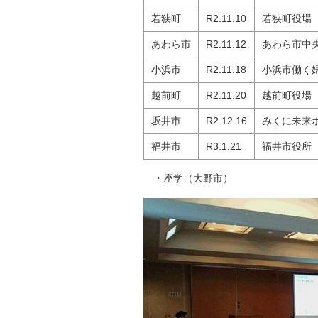
若狭町
R2.11.10
若狭町役場
あわら市
R2.11.12
あわら市中
小浜市
R2.11.18
小浜市働く
越前町
R2.11.20
越前町役場
坂井市
R2.12.16
みくに未来
福井市
R3.1.21
福井市役所
・座学（大野市）