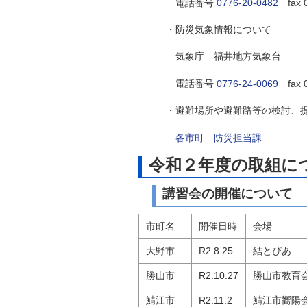
電話番号
0776-20-0482
fax 
・防災気象情報について
気象庁 福井地方気象台
電話番号
0776-24-0069
fax
・避難場所や避難路等の検討、
各市町 防災担当課
令和２年度の取組に
講習会の開催について
市町名
開催日時
会場
大野市
R2.8.25
結とぴあ
勝山市
R2.10.27
勝山市教育
鯖江市
R2.11.2
鯖江市嚮陽