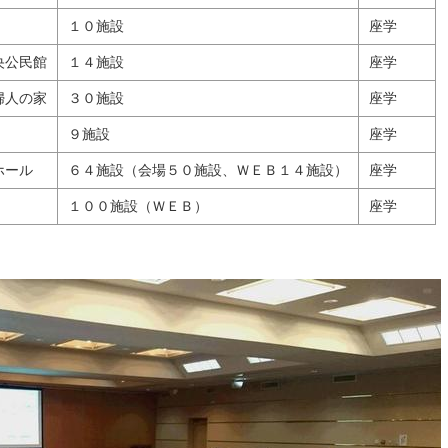
１０施設
座学
央公民館
１４施設
座学
婦人の家
３０施設
座学
９施設
座学
ホール
６４施設（会場５０施設、ＷＥＢ１４施設）
座学
１００施設（ＷＥＢ）
座学