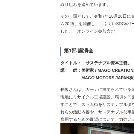
取り組みを進めています。
自然
その一環として、令和7年10月28日
ム2025」を開催し、「ふくいSDGs
した。（オンライン参加含む）
第1部 講演会
タイトル：「サステナブル資本主義」
講 師：美術家 / MAGO CREATI
MAGO MOTORS JAPAN株
長坂さんは、ガーナに捨てられている
現地にリサイクル工場建設、環境を汚
すことで、スラム街をサステナブルタ
れらの活動内容や、サステナブルな事
雇用するための展望について、力強い