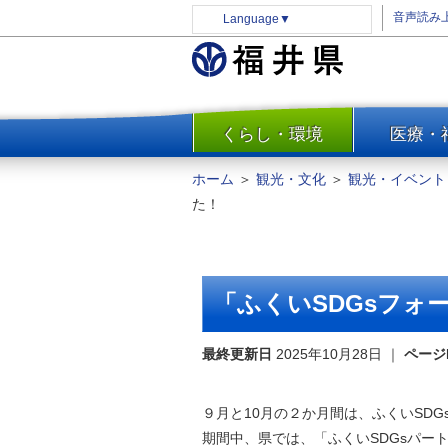
音声読み
Language
▼
くらし・環境
医療・
一覧
防災
ホーム
＞
観光・文化
＞
観光・イベント
安全安心
た！
消費・生活
水道・エネルギー
住まい・土地
「ふくいSDGsフォ
環境問題・廃棄物対策・リサ
イクル
最終更新日
2025年10月28日
｜
ページ
まちづくり
交通・道路
９月と10月の２か月間は、ふくいSD
河川・砂防・港湾
期間中、県では、「ふくいSDGsパー