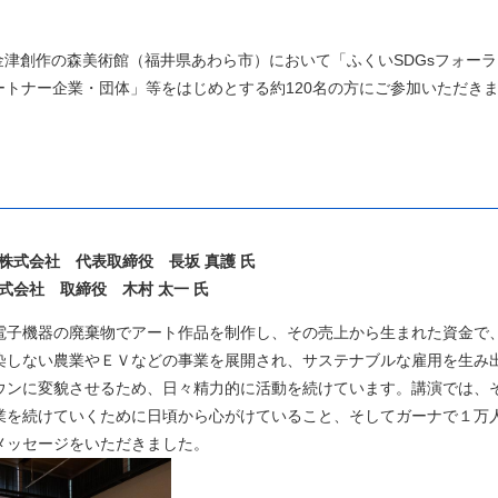
に金津創作の森美術館（福井県あわら市）において「ふくいSDGsフォーラ
パートナー企業・団体」等をはじめとする約120名の方にご参加いただき
ON株式会社 代表取締役 長坂 真護 氏
式会社 取締役 木村 太一 氏
電子機器の廃棄物でアート作品を制作し、その売上から生まれた資金で
染しない農業やＥＶなどの事業を展開され、サステナブルな雇用を生み
ウンに変貌させるため、日々精力的に活動を続けています。講演では、
業を続けていくために日頃から心がけていること、そしてガーナで１万
メッセージをいただきました。