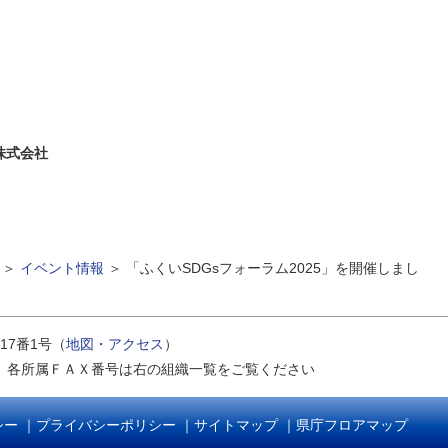
株式会社
＞
イベント情報
＞
「ふくいSDGsフォーラム2025」を開催しまし
17番1号（
地図・アクセス
）
｜
各所属ＦＡＸ番号は右の組織一覧をご覧ください
シー
｜
プライバシーポリシー
｜
サイトマップ
｜
県庁フロアマップ