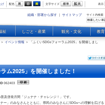
上げ
配色
文字サイズ
表示
組織・部署から探す
｜
サイトマップ
サイト内検索
福祉
しごと・産業
観光・文化
教育
＞
イベント情報
＞
「ふくいSDGsフォーラム2025」を開催しまし
ーラム2025」を開催しました！
ID
062403
Gs普及啓発月間「ジュナナ・チャレンジ！」です。
トナー」のみなさんとともに、県民のみなさんにSDGsへの理解を広げる