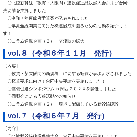
〇北陸新幹線（敦賀・大阪間）建設促進総決起大会および合同中
央要請を実施しました
〇令和７年度政府予算案が発表されました
〇早期全線開業に向けた機運醸成を図るための活動を紹介しま
す！
〇コラム連載企画（３）「交流圏の拡大」
vol.８（令和６年１１月 発行）
【内容】
〇敦賀・新大阪間の新規着工に要する経費が事項要求されました
〇概算要求に向けて合同中央要請を実施しました！
〇整備促進シンポジウム in 関西２０２４を開催しました！
〇同盟会による広報活動のお知らせ
〇コラム連載企画（２）「環境に配慮している新幹線建設」
vol.７（令和６年７月 発行）
【内容】
〇北陸新幹線建設促進大会・合同中央要請を実施しました