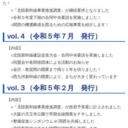
た！
○「北陸新幹線事業推進調査」が継続要求となりました
○令和５年度下期の合同中央要請を実施しました！
○関西の機運醸成を図るための広報事業を紹介します！
vol.４（令和５年７月 発行）
【内容】
○北陸新幹線建設促進大会・合同中央要請を実施しました
○同盟会や各関係団体による活動のお知らせ
○金沢・敦賀間の開業まで残り１年を切りました！
○西九州新幹線の開業により、まちが大きく変わっています
vol.３（令和５年２月 発行）
【内容】
○「北陸新幹線事業推進調査」が政府予算案に計上されました
○大阪の天王寺公園で早期全線開業をＰＲしました
○整備促進シンポジウム in 関西を共催しました