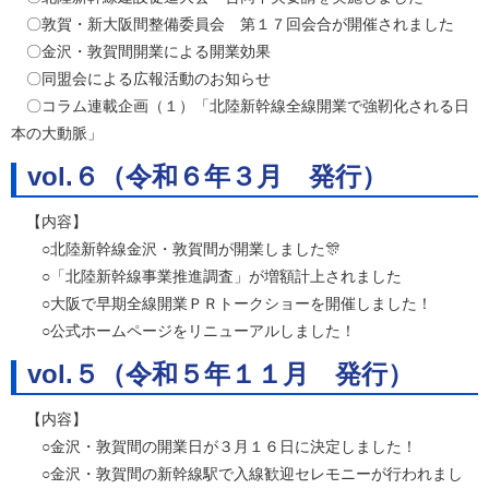
〇敦賀・新大阪間整備委員会 第１７回会合が開催されました
〇金沢・敦賀間開業による開業効果
〇同盟会による広報活動のお知らせ
〇コラム連載企画（１）「北陸新幹線全線開業で強靭化される日
本の大動脈」
vol.６（令和６年３月 発行）
【内容】
○北陸新幹線金沢・敦賀間が開業しました🎊
○「北陸新幹線事業推進調査」が増額計上されました
○大阪で早期全線開業ＰＲトークショーを開催しました！
○公式ホームページをリニューアルしました！
vol.５（令和５年１１月 発行）
【内容】
○金沢・敦賀間の開業日が３月１６日に決定しました！
○金沢・敦賀間の新幹線駅で入線歓迎セレモニーが行われまし