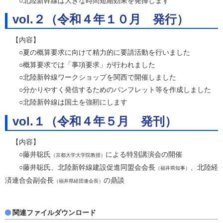
○北陸新幹線は大きな時間短縮効果を発揮します
vol.２（令和４年１０月 発行）
【内容】
○夏の概算要求に向けて精力的に要請活動を行いました
○概算要求では「事項要求」が行われました
○北陸新幹線ワークショップを関西で開催しました
○分かりやすく発信するためのパンフレット等を作成しました
○北陸新幹線は国土を強靭にします
vol.１（令和４年５月 発刊）
【内容】
○藤井聡氏
による特別講演会の開催
（京都大学大学院教授）
○藤井聡氏、北陸新幹線建設促進同盟会会長
、北陸経
（福井県知事）
済連合会副会長
の鼎談
（福井県経団連会長）
関連ファイルダウンロード