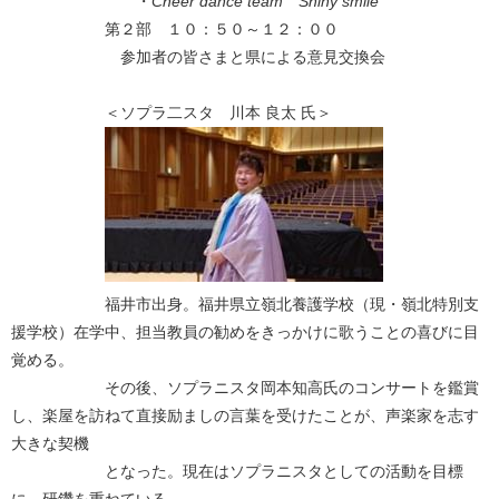
・
Cheer dance team Shiny smile
第２部 １０：５０～１２：００
参加者の皆さまと県による意見交換会
＜ソプラ二スタ 川本 良太 氏＞
福井市出身。福井県立嶺北養護学校（現・嶺北特別支
援学校）在学中、担当教員の勧めをきっかけに歌うことの喜びに目
覚める。
その後、ソプラニスタ岡本知高氏のコンサートを鑑賞
し、楽屋を訪ねて直接励ましの言葉を受けたことが、声楽家を志す
大きな契機
となった。現在はソプラニスタとしての活動を目標
に、研鑽を重ねている。