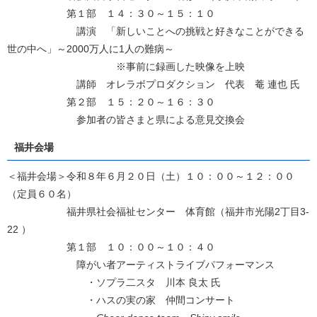
第１部 １４：３０～１５：１０
講演 「新しいことへの挑戦と好きなことができる
世の中へ」～2000万人に1人の難病～
※事前に録画した映像を上映
講師 オレラボプロダクション 代表 菴 連也 氏
第２部 １５：２０～１６：３０
参加者の皆さまと県による意見交換会
福井会場
＜福井会場＞令和８年６月２０日（土）１０：００～１２：００
（定員６０名）
福井県社会福祉センター 体育館（福井市光陽2丁目3-
22 ）
第１部 １０：００～１０：４０
障がい者アーティストライブパフォーマンス
・ソプラ二スタ 川本 良太 氏
・ハスの実の家 仲間コンサート