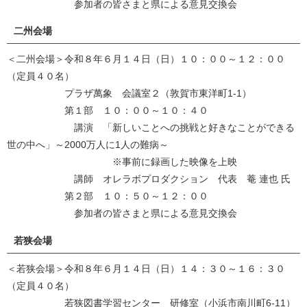
参加者の皆さまと県による意見交換会
二州会場
＜二州会場＞令和８年６月１４日（日）１０：００～１２：００
（定員４０名）
プラザ萬象 会議室２（敦賀市東洋町1-1）
第１部 １０：００～１０：４０
講演 「新しいことへの挑戦と好きなことができる
世の中へ」～2000万人に1人の難病～
※事前に録画した映像を上映
講師 オレラボプロダクション 代表 菴 連也 氏
第２部 １０：５０～１２：００
参加者の皆さまと県による意見交換会
若狭会場
＜若狭会場＞令和８年６月１４日（日）１４：３０～１６：３０
（定員４０名）
若狭図書学習センター 研修室（小浜市南川町6-11）