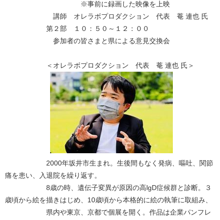
※事前に録画した映像を上映
講師 オレラボプロダクション 代表 菴 連也 氏
第２部 １０：５０～１２：００
参加者の皆さまと県による意見交換会
＜オレラボプロダクション 代表 菴 連也 氏＞
2000年坂井市生まれ。生後間もなく発病、嘔吐、関節
痛を患い、入退院を繰り返す。
8歳の時、遺伝子変異が原因の高lgD症候群と診断。３
歳頃から絵を描きはじめ、10歳頃から本格的に絵の執筆に取組み、
県内や東京、京都で個展を開く。作品は企業パンフレ