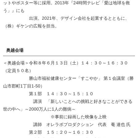
ットやポスター等に採用。2013年『24時間テレビ「愛は地球を救
う」』にも
出演。2021年、デザイン会社を起業するとともに、
（株）ギケンの広報を担当。
奥越会場
＜奥越会場＞令和８年６月１３日（土）１４：３０～１６：３０
（定員５０名）
勝山市福祉健康センター「すこやか」 第１会議室（勝
山市郡町1丁目1-50）
第１部 １４：３０～１５：１０
講演 「新しいことへの挑戦と好きなことができる
世の中へ」～2000万人に1人の難病～
※事前に録画した映像を上映
講師 オレラボプロダクション 代表 菴 連也 氏
第２部 １５：２０～１６：３０