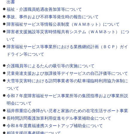
出書
福祉・介護職員処遇改善加算等について
事故、事件および不祥事等発生時の報告について
障害福祉サービス等情報公表制度（ＷＡＭネット）について
障害者支援施設等災害時情報共有システム（ＷＡＭネット） につ
いて
障害福祉サービス等事業所における業務継続計画（ＢＣＰ）ガイ
ドライン等について
介護職員等によるたんの吸引等の実施について
児童発達支援および放課後等デイサービスの自己評価等について
大雪等災害時における訪問事業者等の駐車場臨時利用協力体制に
ついて
令和７年度障害福祉サービス事業所等の集団指導および事業所説
明会について
福井県重症心身障がい児者と家族のための在宅生活サポート事業
長時間訪問看護加算利用促進モデル事業補助金について
令和８年度農福連携スタートアップ補助金について
相談支援従事者研修について