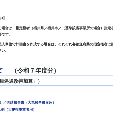
市町
る場合は、指定権者（福井県／福井市／（基準該当事業所の場合）指定
要です。
法人単位で計画書を作成する場合は、それぞれ各都道府県の指定権者に
さい。
いて
（令和７年度分）
員
処遇改善加算
」）
3）
／
実績報告書（大規模事業者用）
入例（大規模事業者用）