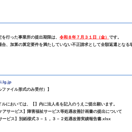
を行った事業所の提出期限は、
令和８年７月３１日（金）
です。
合、加算の算定要件を満たしていない不正請求として全額返還となる
.lg.jp
ルファイル形式のみ受付）】
イルにおいては、【】内に法人名を記入のうえご提出願います。
○ケアサービス】障害福祉サービス等処遇改善計画書の提出について
ビス】別紙様式３－１，３－２処遇改善実績報告書.xlsx