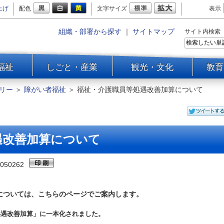
上げ
配色
文字サイズ
表示
組織・部署から探す
｜
サイトマップ
サイト内検索
福祉
しごと・産業
観光・文化
教育
リー
＞
障がい者福祉
＞
福祉・介護職員等処遇改善加算について
遇改善加算について
050262
ついては、こちらのページでご案内します。
遇改善加算」に一本化されました。