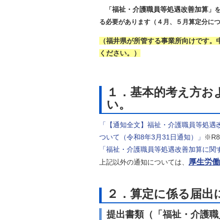
自然
福祉・介護職員等処遇改善加算
「
」
る必要があります（４月、５月算定分につ
（福井県が所管する事業所向けです。
ください。）
１．基本的考え方お
い。
「【通知全文】福祉・介護職員等処遇
ついて（令和8年3月31日通知）」
※R8
「福祉・介護職員等処遇改善加算に関す
厚生労働
上記以外の通知については、
２．算定に係る届出
提出書類（「福祉・介護職