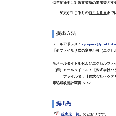
◎年度途中に対象事業所の追加等の変
変更が生じる月の
前月
１５日
まで
提出方法
メールアドレス：
syogai-2@pref.fukui
【※ファイル形式の変更不可（エクセ
※メールタイトルおよびエクセルファ
（例）メールタイトル：【株式会社○
ファイル名：【株式会社○○ケアサ
等処遇改善計画書 .xlsx
提出先
「
提出先一覧
」のとおりです。