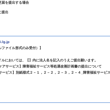
更届を提出する場合
に提出
.lg.jp
ルファイル形式のみ受付）】
イルにおいては、【】内に法人名を記入のうえご提出願います。
○ケアサービス】障害福祉サービス等処遇改善計画書の提出について
ービス】別紙様式２－１，２－２，２－３，２－４_障害福祉サービ