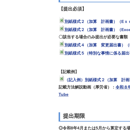
【提出必須】
別紙様式２（加算 計画書）（Eｘｃ
別紙様式２（加算 計画書）（Exce
〇該当する場合のみ
提出が必要な書類
別紙様式４（加算 変更届出書）（E
別紙様式５（特別な事情に係る届出書
【記載例】
（記入例）別紙様式２（加算 計画書
記載方法解説動画（厚労省）：
令和８
Tube
提出期限
◎令和8年4月または5月から算定する