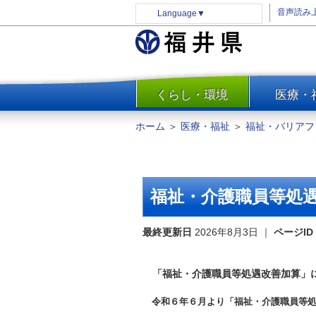
音声読み
Language
▼
くらし・環境
医療・
一覧
防災
ホーム
＞
医療・福祉
＞
福祉・バリアフ
安全安心
消費・生活
水道・エネルギー
福祉・介護職員等処
住まい・土地
環境問題・廃棄物対策・リサ
最終更新日
2026年8月3日
｜
ページID
イクル
まちづくり
「福祉・介護職員等処遇改善加算」に
交通・道路
令和６年６月より「福祉・介護職員等処
河川・砂防・港湾