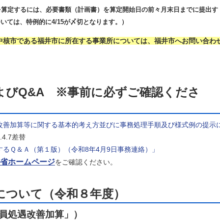
を算定するには、必要書類（計画書）を算定開始日の前々月末日までに提出す
いては、特例的に4/15が〆切となります。）
中核市である福井市
に所在する事業所については、福井市へお問い合わ
よびQ&A ※事前に必ずご確認くださ
改善加算等に関する基本的考え方並びに事務処理手順及び様式例の提示
.4.7差替
るＱ＆Ａ（第１版）（令和8年4月9日事務連絡）」
省ホームページ
をご確認ください。
について（令和８年度）
員
処遇改善加算
」）