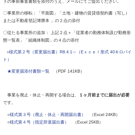
下の事前審査書類を添付のうえ、メールにてご提出ください。
〇事業所の移転：「平面図」「土地・建物の賃貸借契約書（写し）
または不動産登記簿謄本 」の２点の添付
〇従たる事業所の追加： 上記２点＋「従業者の勤務体制及び勤務形
態一覧表」「組織体制図」の４点の添付
○
様式第２号（変更届出書）R8.4.1～（Eｘｃｅｌ形式 40キロバイ
ト）
★変更届添付書類一覧
（PDF 141KB）
事業を廃止・休止・再開する場合は、
１ヶ月前までに届出が必要
です。
○
様式第３号（廃止・休止・再開届出書）
（Excel 24KB）
○
様式第４号（指定辞退届出書）
（Excel 25KB）