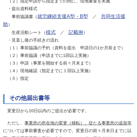
（２）指定申請から指定までの間に、現地審査を実施
・提出資料様式
就労継続支援A型・B型
共同生活援
事前協議書（
／
助
）
様式
記載例
生産活動シート（
／
）
・見直し後の手続きの流れ
（１）事前協議の予約（資料を提出 申請日の1か月前まで）
（２）事前協議（申請までに1回以上実施）
（３）申請（事業を開始する前々月末まで）
（４）現地確認（指定までに１回以上実施）
（５）指定
その他届出書等
変更日から10日以内のご提出が必要です。
ただし、
事業所の所在地の変更（移転）
、
従たる事業所の追加等
については事前審査が必要ですので、変更日の前々月末日までに以