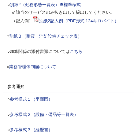
○
別紙2（勤務形態一覧表）※標準様式
※該当のサービスのみ抜き出して提出してください。
（記入例）
別紙2記入例（PDF形式 124キロバイト）
○
別紙３（耐震・消防設備チェック表）
○加算関係の添付書類については
こちら
○
業務管理体制届について
参考通知
○
参考様式１（平面図）
○
参考様式２（設備・備品等一覧表）
○
参考様式３（経歴書）