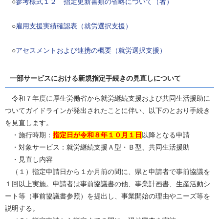
○
参考様式１２ 指定更新書類の省略について（者）
○
雇用支援実績確認表（就労選択支援）
○
アセスメントおよび連携の概要（就労選択支援）
一部サービスにおける新規指定手続きの見直しについて
令和７年度に厚生労働省から就労継続支援および共同生活援助に
ついてガイドラインが発出されたことに伴い、以下のとおり手続き
を見直します。
・施行時期：
指定日が
令和８年１０月１日
以降となる申請
・対象サービス：就労継続支援Ａ型・Ｂ型、共同生活援助
・見直し内容
（１）指定申請日から１か月前の間に、県と申請者で事前協議を
１回以上実施。申請者は事前協議書の他、事業計画書、生産活動シ
ート等（事前協議書参照）を提出し、事業開始の理由やニーズ等を
説明する。