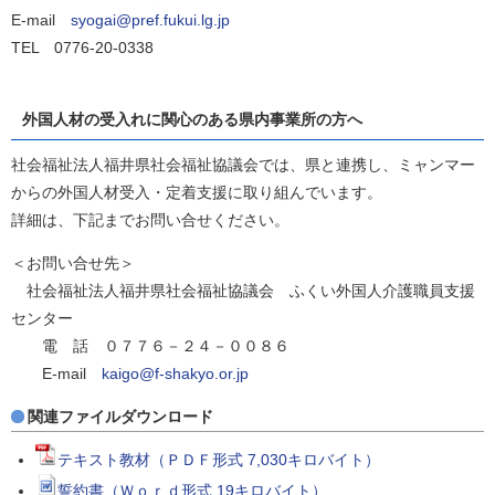
E-mail
syogai@pref.fukui.lg.jp
TEL 0776-20-0338
外国人材の受入れに関心のある県内事業所の方へ
社会福祉法人福井県社会福祉協議会では、県と連携し、ミャンマー
からの外国人材受入・定着支援に取り組んでいます。
詳細は、下記までお問い合せください。
＜お問い合せ先＞
社会福祉法人福井県社会福祉協議会 ふくい外国人介護職員支援
センター
電 話 ０７７６－２４－００８６
E-mail
kaigo@f-shakyo.or.jp
関連ファイルダウンロード
テキスト教材（ＰＤＦ形式 7,030キロバイト）
誓約書（Ｗｏｒｄ形式 19キロバイト）