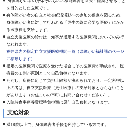
身体障がい者の身体そのものの機能障害を除去・軽減させること
を目的とした医療です。
身体障がい者の自立と社会経済活動への参加の促進を図るため、
身体障がい者に対して行われる「更生の為に必要な医療」にかか
る医療費を支給します。
自立支援医療の給付は、知事が指定する医療機関においてのみ行
なわれます。
福井県内の指定自立支援医療機関一覧（県障がい福祉課のページ
に移動します）
指定の医療機関で医療を受けた場合にその医療費が助成され、医
療費の１割が原則として自己負担となります。
ただし、所得に応じて負担上限額が決められており、一定所得以
上の者は、自立支援医療（更生医療）の支給対象とならないこと
があります（お住まいの市町にお問い合わせください）。
入院時食事療養費標準負担額は原則自己負担となります。
支給対象
満18歳以上で、身体障害者手帳を所持している方です。