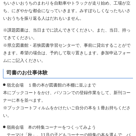
ちいさいおうちのまわりを自動車やトラックが走り始め、工場が立
ち、にぎやかな都会になっていきます。みすぼらしくなったちいさ
いおうちを振り返る人はだれもいません。
※課題図書は、当日までに読んできてください。また、当日、持っ
てきてください。
※県立図書館・若狭図書学習センターで、事前に貸出することがで
きます。希望の場合は、予約して取り置きします。参加申込フォー
ムにご記入ください。
司書のお仕事体験
嶺北会場 １冊の本が図書館の本棚に並ぶまで
本にブックコートをかけ、パソコンでの登録作業をして、新刊コー
ナーに本を並べます。
※ブックコートフィルムをかけたいご自分の本を１冊お持ちくださ
い。
嶺南会場 本の特集コーナーをつくってみよう
テーマは「秋」。11月の子どもコーナーの特集の本を選んで、パ