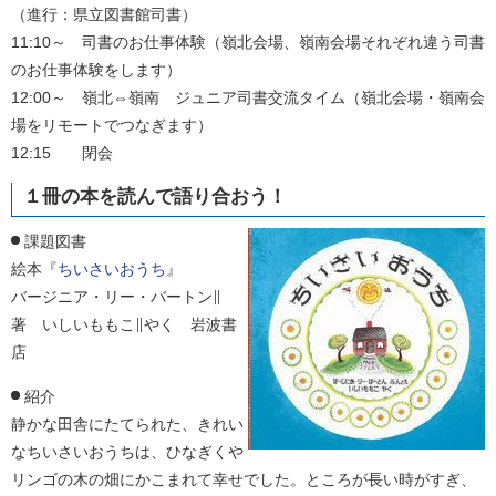
（進行：県立図書館司書）
11:10～ 司書のお仕事体験（嶺北会場、嶺南会場それぞれ違う司書
のお仕事体験をします）
12:00～ 嶺北⇔嶺南 ジュニア司書交流タイム（嶺北会場・嶺南会
場をリモートでつなぎます）
12:15 閉会
１冊の本を読んで語り合おう！
課題図書
絵本『
ちいさいおうち
』
バージニア・リー・バートン∥
著 いしいももこ∥やく 岩波書
店
紹介
静かな田舎にたてられた、きれい
なちいさいおうちは、ひなぎくや
リンゴの木の畑にかこまれて幸せでした。ところが長い時がすぎ、