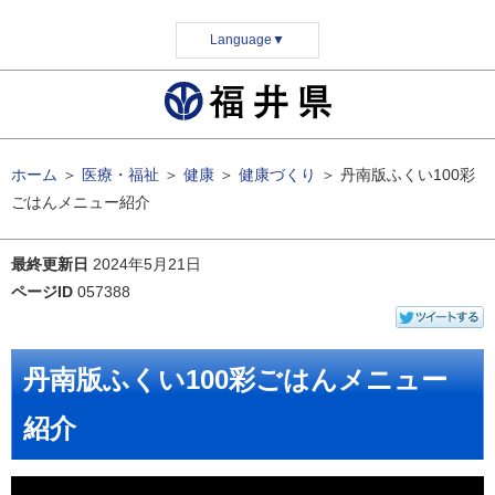
Language
▼
ホーム
＞
医療・福祉
＞
健康
＞
健康づくり
＞
丹南版ふくい100彩
ごはんメニュー紹介
最終更新日
2024年5月21日
ページID
057388
丹南版ふくい100彩ごはんメニュー
紹介