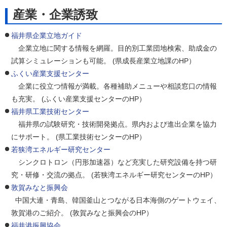
産業・企業誘致
福井県企業立地ガイド
企業立地に関する情報を網羅。目的別工業団地検索、助成金の
試算シミュレーションも可能。 (県成長産業立地課のHP）
ふくい産業支援センター
企業に役立つ情報が満載。各種補助メニューや相談窓口の情報
も充実。 (ふくい産業支援センターのHP）
福井県工業技術センター
福井県の試験研究・技術開発拠点。県内および進出企業を協力
にサポート。 (県工業技術センターのHP）
若狭湾エネルギー研究センター
シンクロトロン（円形加速器）など充実した研究設備を持つ研
究・研修・交流の拠点。 (若狭湾エネルギー研究センターのHP）
敦賀みなと振興会
中国大連・青島、韓国釜山とつながる日本海側のゲートウェイ、
敦賀港のご紹介。 (敦賀みなと振興会のHP）
福井港振興協会