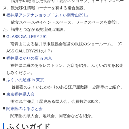
福井県の厳選した食品や工芸品のショップ、イートインスペー
ス、観光移住情報コーナーを有する複合施設。
福井県アンテナショップ「ふくい南青山291」
飲食スペースやイベントスペース、ワークスペースを併設し
た、福井とつながる交流拠点施設。
GLASS GALLERY 291
南青山にある福井県眼鏡協会運営の眼鏡のショールーム。（GL
ASS GALLERY291のHP）
福井県ゆかりの店 in 東京
福井県に縁のあるレストラン、お店を紹介。ふくいの食をお楽
しみください。
ふくいの足跡 in 東京
首都圏のふくいにゆかりのある江戸屋敷跡・史跡等のご紹介。
東京福井県人会
明治31年発足！歴史ある県人会。会員数約630名。
関東圏のふるさと会
関東圏の県人会、地域会、同窓会などを紹介。
ふくいガイド