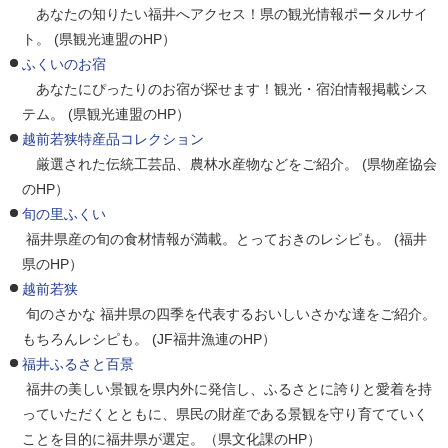
あなたの知りたい福井へアクセス！県の観光情報ポータルサイ
ト。 (県観光連盟のHP）
ふくいのお宿
あなたにぴったりのお宿が探せます！観光・宿泊情報掲載シス
テム。 (県観光連盟のHP）
越前若狭特産品コレクション
厳選された伝統工芸品、農林水産物などをご紹介。 (県物産協会
のHP）
旬の里ふくい
福井県産の旬の食材情報が満載。とっておきのレシピも。 (福井
県のHP）
越前若狭
旬のさかな 福井県の四季を代表するおいしいさかな達をご紹介。
もちろんレシピも。 (JF福井漁連のHP）
福井ふるさと百景
福井の美しい景観を県内外に発信し、ふるさとに誇りと愛着を持
っていただくとともに、県民の財産である景観を守り育てていく
ことを目的に福井県が選定。（県文化課のHP）