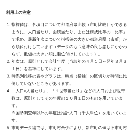
利用上の注意
指標値は、各項目について都道府県比較（市町比較）ができる
ように、人口当たり、面積当たり、または構成比等の「比率」
で求め、最新年次について指標値の大きい都道府県（市町）か
ら順位付けしています（データのもつ意味の良し悪しにかかわ
らず、数値の大きい順に順位付けしています）。
年次は、原則として会計年度（当該年の４月１日～翌年３月３
１日）を基準にしています。
時系列推移の表やグラフは、時点（横軸）の区切りが時間に比
例していないところがあります。
「人口○人当たり」、「１世帯当たり」などの人口および世帯
数は、原則としてその年度の１０月１日のものを用いていま
す。
※国勢調査年以外の年度は推計人口（千人単位）を用いていま
す。
市町データ編では、市町村合併により、新市町の値は旧市町村