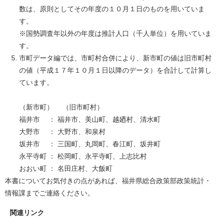
数は、原則としてその年度の１０月１日のものを用いていま
す。
※国勢調査年以外の年度は推計人口（千人単位）を用いていま
す。
市町データ編では、市町村合併により、新市町の値は旧市町村
の値（平成１７年１０月１日以降のデータ）を合計して計算し
ています。
（新市町） （旧市町村）
福井市 ： 福井市、美山町、越廼村、清水町
大野市 ： 大野市、和泉村
坂井市 ： 三国町、丸岡町、春江町、坂井町
永平寺町 ： 松岡町、永平寺町、上志比村
おおい町 ： 名田庄村、大飯町
本書についてお気付きの点があれば、福井県総合政策部政策統計・
情報課までご連絡ください。
関連リンク