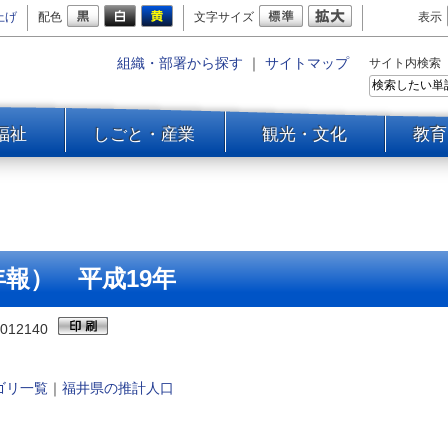
上げ
配色
文字サイズ
表示
組織・部署から探す
｜
サイトマップ
サイト内検索
福祉
しごと・産業
観光・文化
教育
報） 平成19年
012140
ゴリ一覧
｜
福井県の推計人口