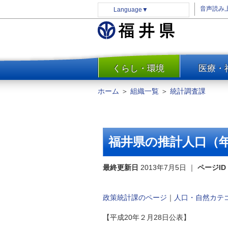
音声読み
Language
▼
くらし・環境
医療・
一覧
防災
ホーム
＞
組織一覧
＞
統計調査課
安全安心
消費・生活
水道・エネルギー
福井県の推計人口（年
住まい・土地
環境問題・廃棄物対策・リサ
最終更新日
2013年7月5日
｜
ページID
イクル
まちづくり
政策統計課のページ
｜
人口・自然カテ
交通・道路
【平成20年２月28日公表】
河川・砂防・港湾