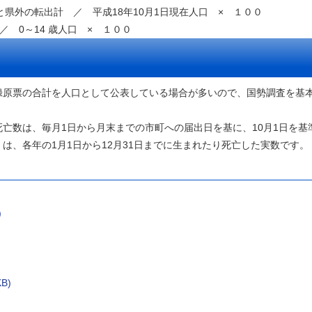
県外の転出計 ／ 平成18年10月1日現在人口 × １００
／ 0～14 歳人口 × １００
録原票の合計を人口として公表している場合が多いので、国勢調査を基
亡数は、毎月1日から月末までの市町への届出日を基に、10月1日を基
は、各年の1月1日から12月31日までに生まれたり死亡した実数です。
)
B)