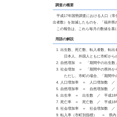
自然
調査の概要
平成17年国勢調査における人口（常
出者数）を加減したものを、「福井県の
この報告は、これら毎月の数値を基に、
用語の解説
出生数、死亡数、転入者数、転出
日本人、外国人ともに市町からの
自然増加 ＝ 「期間中の出生数
社会増加 ＝ 「期間中の県外か
ただし、市町の場合、「期間中の
人口増加率 ＝ 人口増加数 ／ 
自然増加率 ＝ 自然増加数 ／ 
出生率 ＝ 出生数 ／ 平成18
死亡率 ＝ 死亡数 ／ 平成18
社会増加率 ＝ 社会増加数 ／ 
転入率（市町別指標） ＝ 県内と