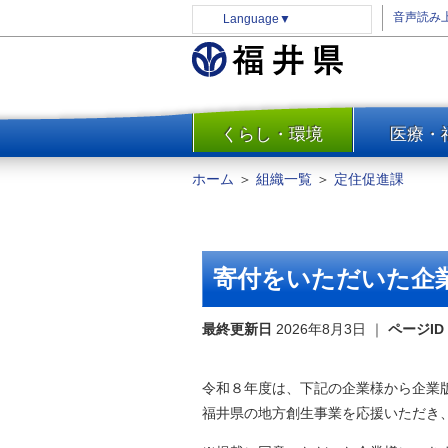
音声読み
Language
▼
くらし・環境
医療・
一覧
防災
ホーム
＞
組織一覧
＞
定住促進課
安全安心
消費・生活
水道・エネルギー
寄付をいただいた企
住まい・土地
環境問題・廃棄物対策・リサ
最終更新日
2026年8月3日
｜
ページID
イクル
まちづくり
令和８年度は、下記の企業様から企業
交通・道路
福井県の地方創生事業を応援いただき
河川・砂防・港湾