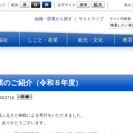
上げ
配色
文字サイズ
表示
組織・部署から探す
｜
サイトマップ
サイト内検索
福祉
しごと・産業
観光・文化
教育
業のご紹介（令和８年度）
063716
版ふるさと納税による寄付をいただきました。
、ありがとうございます。