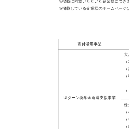
※掲載に同意いただいた企業様につき
自然
※掲載している企業様のホームページ
寄付活用事業
大
（
（
（
（
UIターン奨学金返還支援事業
株
（
（
（