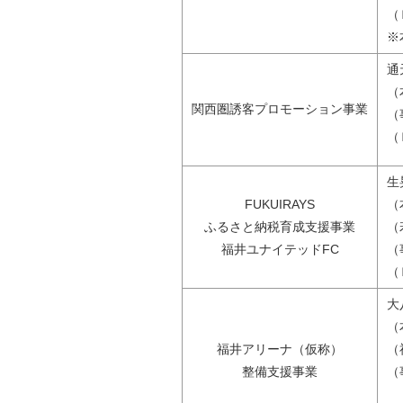
（
※
通
（
関西圏誘客プロモーション事業
（
（
生
FUKUIRAYS
（
ふるさと納税育成支援事業
（
福井ユナイテッドFC
（
（
大
（
福井アリーナ（仮称）
（
整備支援事業
（