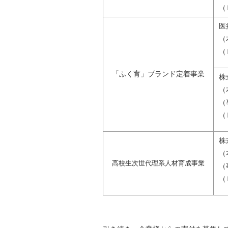
（
医
（
（
「ふく育」ブランド定着事業
株
（
（
（
株
（
高校生次世代理系人材育成事業
（
（