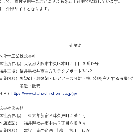
まして、寄付活用事業ごとに企業名を五十音順で掲載しています。
は、外部サイトとなります。
企業名
八化学工業株式会社
本社所在地）大阪府大阪市中央区本町四丁目３番９号
福井工場）福井県福井市白方町テクノポート3-1-2
事業内容）可塑剤・難燃剤・レアアース分離・抽出剤を主とする有機化
製造・販売
ＨＰ）
https://www.daihachi-chem.co.jp/jp/
式会社熊谷組
本社所在地） 東京都新宿区津久戸町２番１号
本店登記） 福井県福井市中央２丁目６番８号
事業内容） 建設工事の企画、設計、施工 ほか