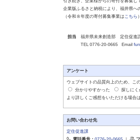
引き続き、企業様からの寄付を募集し
企業版ふるさと納税により、福井県へ
（令和８年度の寄付募集事業は
こちら
担当
福井県未来創造部 定住促進課
TEL 0776-20-0665 Email
fur
アンケート
ウェブサイトの品質向上のため、こ
分かりやすかった
探しにく
より詳しくご感想をいただける場合
お問い合わせ先
定住促進課
電話番号：
0776-20-0665
｜