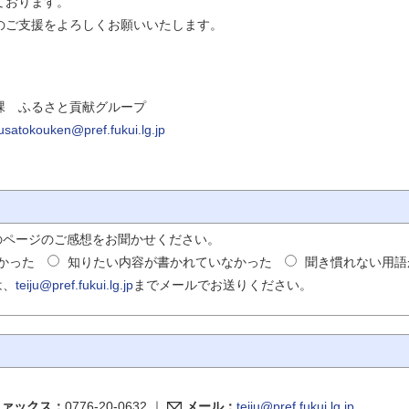
ております。
のご支援をよろしくお願いいたします。
）
 ふるさと貢献グループ
usatokouken@pref.fukui.lg.jp
のページのご感想をお聞かせください。
かった
知りたい内容が書かれていなかった
聞き慣れない用語
は、
teiju@pref.fukui.lg.jp
までメールでお送りください。
ファックス：
0776-20-0632
｜
メール：
teiju@pref.fukui.lg.jp