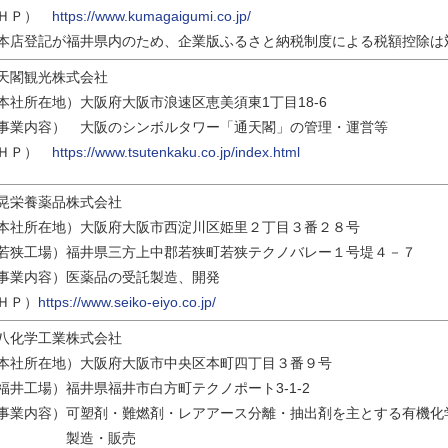
ＨＰ）
https://www.kumagaigumi.co.jp/
本店登記が福井県内のため、企業版ふるさと納税制度による税額控除は
天閣観光株式会社
本社所在地）大阪府大阪市浪速区恵美須東1丁目18-6
事業内容） 大阪のシンボルタワー「通天閣」の管理・運営等
ＨＰ）
https://www.tsutenkaku.co.jp/index.html
晃栄養薬品株式会社
本社所在地）大阪府大阪市西淀川区姫里２丁目３番２８号
若狭工場）福井県三方上中郡若狭町若狭テクノバレー１号堤４－７
事業内容）医薬品の受託製造、開発
ＨＰ）
https://www.seiko-eiyo.co.jp/
八化学工業株式会社
本社所在地）大阪府大阪市中央区本町四丁目３番９号
福井工場）福井県福井市白方町テクノポート3-1-2
事業内容）可塑剤・難燃剤・レアアース分離・抽出剤を主とする有機化
製造・販売