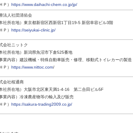
ＨＰ）
https://www.daihachi-chem.co.jp/jp/
療法人社団清佑会
本社所在地）東京都新宿区西新宿1丁目19-5 新宿幸容ビル3階
ＨＰ）
https://seiyukai-clinic.jp/
式会社ニットク
本社所在地）新潟県魚沼市下倉525番地
事業内容）建設機械・特殊自動車販売・修理、移動式トイレカーの製造
ＨＰ）
https://www.nittoc.com
/
式会社桜通商
本社所在地）大阪市北区東天満1-4-16 第二合田ビル5F
事業内容）冷凍農産物等の輸入及び販売
ＨＰ）
https://sakura-trading2009.co.jp/