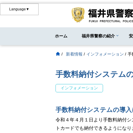
Language▼
ホーム
福井県警察の紹介
/
新着情報
/
インフォメーション
/
手
手数料納付システム
インフォメーション
手数料納付システムの導入
令和４年４月１日より手数料納付シ
トカードでも納付できるようになり