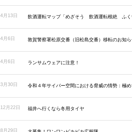
年4月13日
飲酒運転マップ「めざそう 飲酒運転根絶 ふく
年4月6日
敦賀警察署松原交番（旧松島交番）移転のお知ら
年4月6日
ランサムウェアに注意！
年3月30日
令和４年サイバー空間における脅威の情勢：極め
年12月22日
福井へ行くなら冬用タイヤ
年8月29日
大募集！ワンワンピカピカ広報隊