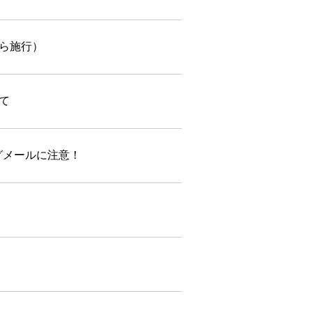
ら施行）
て
グメールに注意！