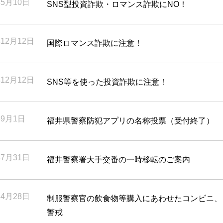
年5月10日
SNS型投資詐欺・ロマンス詐欺にNO！
年12月12日
国際ロマンス詐欺に注意！
年12月12日
SNS等を使った投資詐欺に注意！
年9月1日
福井県警察防犯アプリの名称投票（受付終了）
年7月31日
福井警察署大手交番の一時移転のご案内
年4月28日
制服警察官の飲食物等購入にあわせたコンビニ、
警戒