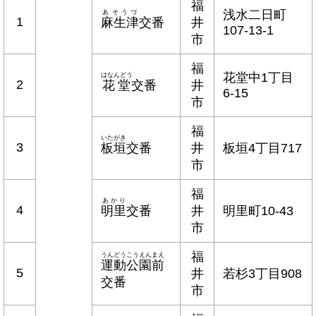
福
浅水二日町
あそうづ
1
麻生津
交番
井
107-13-1
市
福
花堂中1丁目
はなんどう
2
花堂
交番
井
6-15
市
福
いたがき
3
板垣
交番
井
板垣4丁目717
市
福
あかり
4
明里
交番
井
明里町10-43
市
福
うんどうこうえんまえ
運動公園前
5
井
若杉3丁目908
交番
市