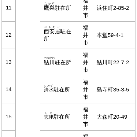
福
たかす
11
鷹巣
駐在所
井
浜住町2-85-2
市
福
にしあご
西安居
駐在
12
井
本堂59-4-1
所
市
福
あゆかわ
13
鮎川
駐在所
井
鮎川町22-7-2
市
福
しみず
14
駐在所
井
島寺町35-3-5
清水
市
福
しず
15
駐在所
井
大森町20-49
志津
市
福