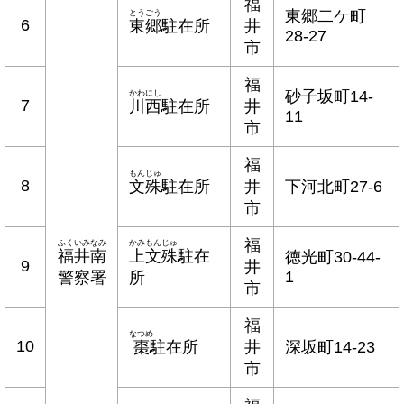
福
東郷二ケ町
とうごう
6
東郷
駐在所
井
28-27
市
福
砂子坂町14-
かわにし
7
川西
駐在所
井
11
市
福
もんじゅ
8
文殊
駐在所
井
下河北町27-6
市
福
ふくいみなみ
かみもんじゅ
福井南
上文殊
駐在
徳光町30-44-
9
井
1
警察署
所
市
福
なつめ
10
棗
駐在所
井
深坂町14-23
市