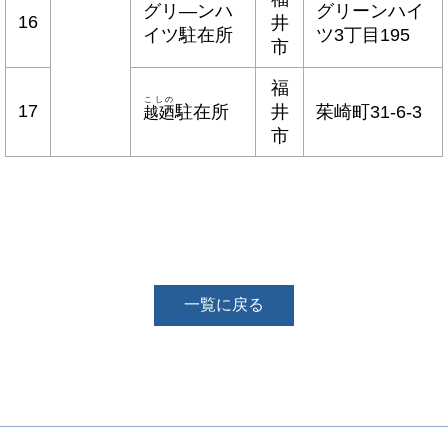
グリ―ンハ
グリーンハイ
16
井
イツ駐在所
ツ3丁目195
市
福
こしの
17
駐在所
井
茱崎町31-6-3
越廼
市
一覧に戻る