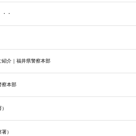
・・・
ご紹介｜福井県警察本部
警察本部
署）
察署）