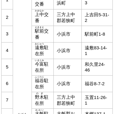
3
浜町
交番
かみなか
上中
交
三方上中
上吉田5-31-
2
2
番
郡若狭町
えきまえ
駅前
交
3
小浜市
駅前町1-8
番
おにゅう
遠敷
駐
遠敷83-14-
4
小浜市
1
在所
いまとみ
今富
駐
和久里24-
5
小浜市
46
在所
ふくたに
福谷
駐
6
小浜市
福谷8-7-2
在所
のぎ
野木
駐
三方上中
玉置11-26-
7
1
在所
郡若狭町
おおい
大飯
駐
大飯郡お
本郷137-1-
おばま