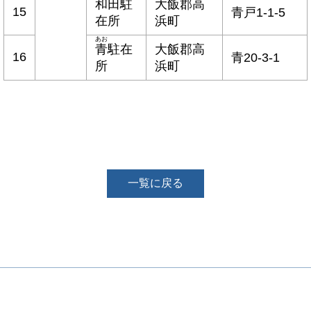
和田
駐
大飯郡高
15
青戸1-1-5
在所
浜町
あお
青
駐在
大飯郡高
16
青20-3-1
所
浜町
一覧に戻る