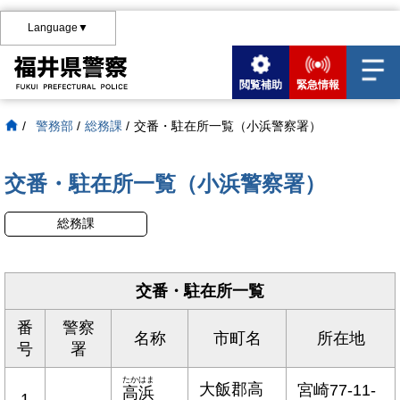
Language▼
閲覧補助
緊急情報
/
警務部
/
総務課
/
交番・駐在所一覧（小浜警察署）
交番・駐在所一覧（小浜警察署）
総務課
交番・駐在所一覧
番
警察
名称
市町名
所在地
号
署
たかはま
大飯郡高
宮崎77-11-
高浜
1