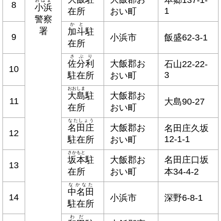
8
小浜
1
在所
おい町
警察
かと
署
加斗
駐
9
小浜市
飯盛62-3-1
在所
さぶり
佐分利
大飯郡お
石山22-22-
10
3
駐在所
おい町
おおしま
大島
駐
大飯郡お
11
大島90-27
在所
おい町
なたしょう
名田庄
大飯郡お
名田庄
久坂
12
12-1-1
駐在所
おい町
さかもと
坂本
駐
大飯郡お
名田庄
口坂
13
在所
おい町
本34-4-2
なかなた
中名田
14
小浜市
深野6-8-1
駐在所
わだ