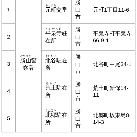
勝
もとまち
1
元町
交番
山
元町1丁目11-6
市
勝
へいせんじ
平泉寺
駐
平泉寺町平泉寺
2
山
66-9-1
在所
市
勝
かつやま
きただに
勝山
警
北谷
駐在
3
山
北谷町
中尾
34-1
察署
所
市
勝
あらど
荒土
駐在
荒土町新保14-
4
山
11
所
市
勝
きたごう
北郷
駐在
北郷町坂東島8-
5
山
14-3
所
市