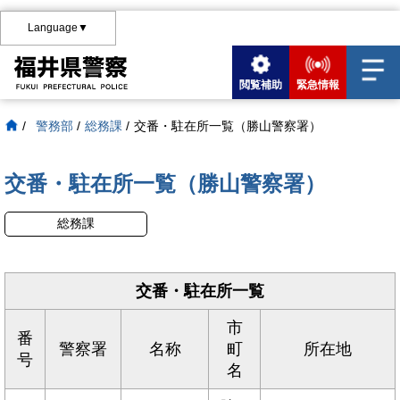
Language▼
閲覧補助
緊急情報
/
警務部
/
総務課
/
交番・駐在所一覧（勝山警察署）
交番・駐在所一覧（勝山警察署）
総務課
交番・駐在所一覧
市
番
警察署
名称
町
所在地
号
名